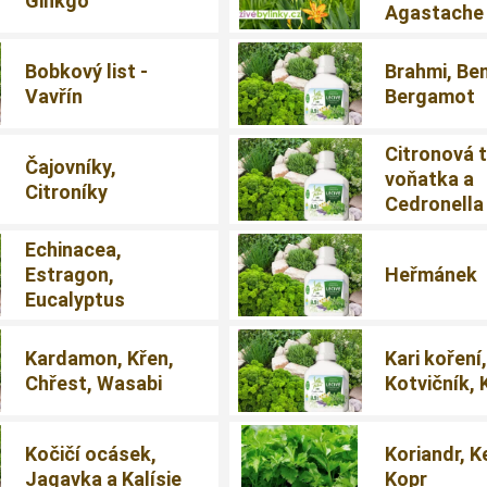
Ginkgo
Agastache
Bobkový list -
Brahmi, Be
Vavřín
Bergamot
Citronová t
Čajovníky,
voňatka a
Citroníky
Cedronella
Echinacea,
Estragon,
Heřmánek
Eucalyptus
Kardamon, Křen,
Kari koření
Chřest, Wasabi
Kotvičník, 
Kočičí ocásek,
Koriandr, K
Jagavka a Kalísie
Kopr