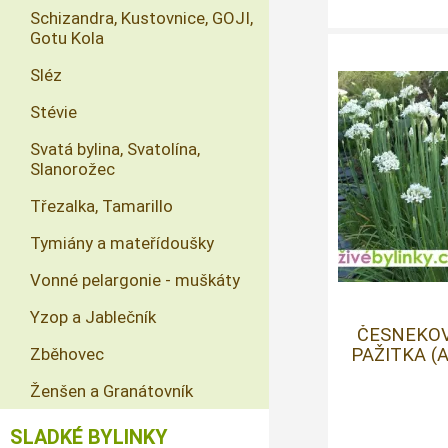
Schizandra, Kustovnice, GOJI,
Gotu Kola
Sléz
Stévie
Svatá bylina, Svatolína,
Slanorožec
Třezalka, Tamarillo
Tymiány a mateřídoušky
Vonné pelargonie - muškáty
Yzop a Jablečník
ČESNEKOV
Zběhovec
PAŽITKA (
Ženšen a Granátovník
SLADKÉ BYLINKY