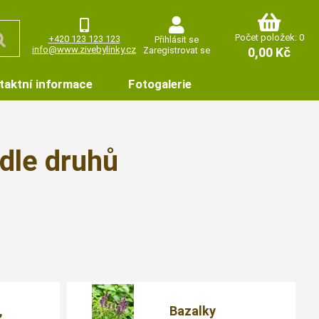
Počet položek: 0
+420 123 123 123
Přihlásit se
info@www.zivebylinky.cz
Zaregistrovat se
0,00 Kč
taktní informace
Fotogalerie
odle druhů
,
Bazalky