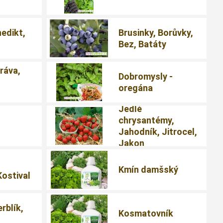
nedikt,
Brusinky, Borůvky,
Bez, Batáty
ráva,
Dobromysly -
oregána
Jedlé
chrysantémy,
Jahodník, Jitrocel,
Jakon
,
Kmín damšský
Kostival
erblík,
Kosmatovník