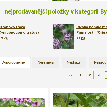
nejprodávanější položky v kategorii By
itronová tráva
Divoká horská ma
Cymbopogon citratus)
Pamajorán (Orig
vulgare ´Wilder M
17
Kč
68
Kč
Doporučujeme.
Nejlevnější
Nejdražší
Nejprod
<<
1
2
3