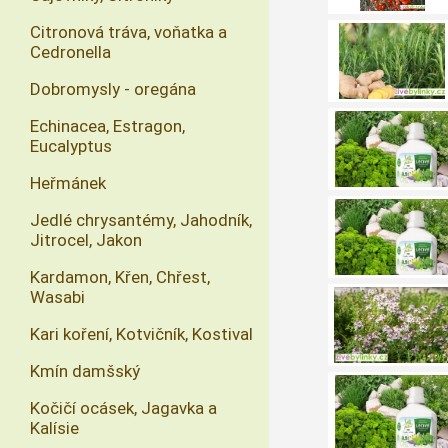
Citronová tráva, voňatka a
Cedronella
Dobromysly - oregána
Echinacea, Estragon,
Eucalyptus
Heřmánek
Jedlé chrysantémy, Jahodník,
Jitrocel, Jakon
Kardamon, Křen, Chřest,
Wasabi
Kari koření, Kotvičník, Kostival
Kmín damšský
Kočičí ocásek, Jagavka a
Kalísie