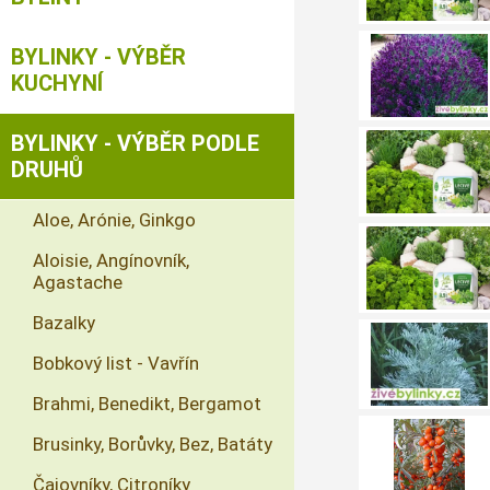
BYLINKY - VÝBĚR
KUCHYNÍ
BYLINKY - VÝBĚR PODLE
DRUHŮ
Aloe, Arónie, Ginkgo
Aloisie, Angínovník,
Agastache
Bazalky
Bobkový list - Vavřín
Brahmi, Benedikt, Bergamot
Brusinky, Borůvky, Bez, Batáty
Čajovníky, Citroníky