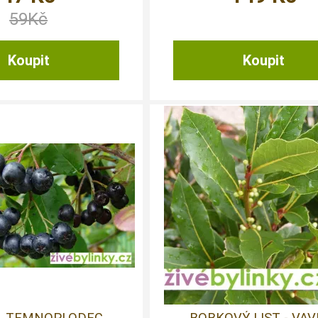
59
Kč
, TEMNOPLODEC,
BOBKOVÝ LIST - VAV