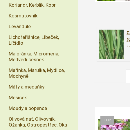
Koriandr, Kerblík, Kopr
Kosmatovník
Levandule
C
Lichořeřišnice, Libeček,
(
Líčidlo
1
Majoránka, Micromeria,
Medvědí česnek
Mařinka, Marulka, Mydlice,
Mochyně
Máty a meduňky
Měsíček
Moudy a popence
Olivová nať, Olivovník,
Ožanka, Ostropestřec, Oka