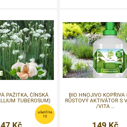
Á PAŽITKA, ČÍNSKÁ
BIO HNOJIVO KOPŘIVA 
ALLIUM TUBEROSUM)
RŮSTOVÝ AKTIVÁTOR S 
/VITA ...
12
47
Kč
149
Kč