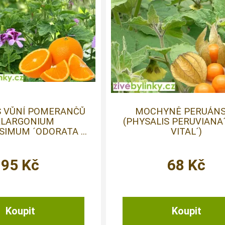
S VŮNÍ POMERANČŮ
MOCHYNĚ PERUÁN
ELARGONIUM
(PHYSALIS PERUVIANA
IMUM ´ODORATA ...
VITAL´)
95
Kč
68
Kč