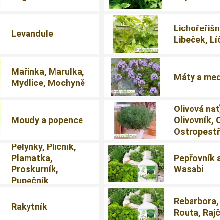
Lichořeřišn
Levandule
Libeček, Lí
Mařinka, Marulka,
Máty a me
Mydlice, Mochyně
Olivová nať
Moudy a popence
Olivovník, 
Ostropestř
Pelyňky, Plicník,
Plamatka,
Pepřovník 
Proskurník,
Wasabi
Pupečník
Rebarbora,
Rakytník
Routa, Raj