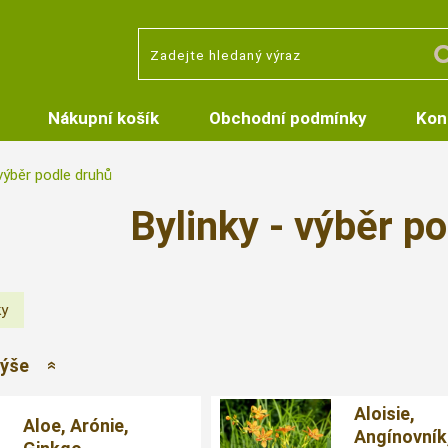
Nákupní košík
Obchodní podmínky
Kon
 výběr podle druhů
Bylinky - výběr p
výše
Aloisie,
Aloe, Arónie,
Angínovník