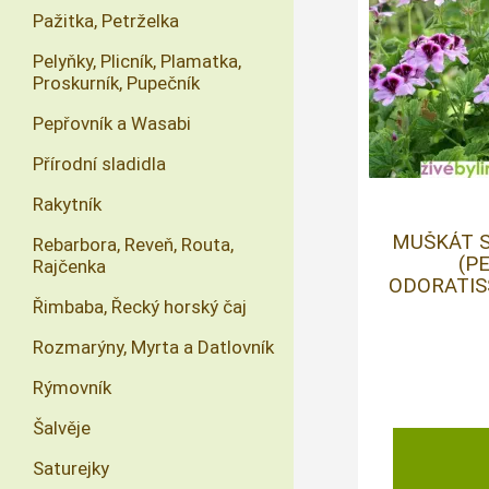
Pažitka, Petrželka
Pelyňky, Plicník, Plamatka,
Proskurník, Pupečník
Pepřovník a Wasabi
Přírodní sladidla
Rakytník
MUŠKÁT 
Rebarbora, Reveň, Routa,
(P
Rajčenka
ODORATISS
Řimbaba, Řecký horský čaj
Rozmarýny, Myrta a Datlovník
Rýmovník
Šalvěje
Saturejky