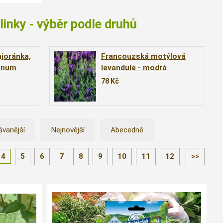
linky - výběr podle druhů
joránka,
Francouzská motýlová
anum
levandule - modrá
ajoran´)
(Lavandula stoechas ´Blue
78
Kč
Star´)
ávanější
Nejnovější
Abecedně
4
5
6
7
8
9
10
11
12
>>