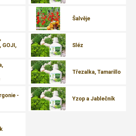
Šalvěje
,
, GOJI,
Sléz
a,
Třezalka, Tamarillo
c
rgonie -
Yzop a Jablečník
ík