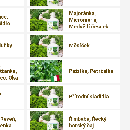
Majoránka,
ice,
Micromeria,
čidlo
Medvědí česnek
duňky
Měsíček
,
Ožanka,
Pažitka, Petrželka
ec, Oka
a
Přírodní sladidla
 Reveň,
Řimbaba, Řecký
čenka
horský čaj