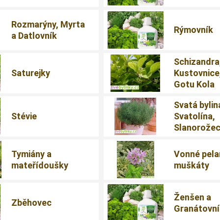
Rozmarýny, Myrta
Rýmovník
a Datlovník
Schizandra
Saturejky
Kustovnice
Gotu Kola
Svatá bylin
Stévie
Svatolína,
Slanorože
Tymiány a
Vonné pela
mateřídoušky
muškáty
Ženšen a
Zběhovec
Granátovn