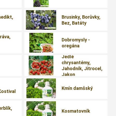
nedikt,
Brusinky, Borůvky,
Bez, Batáty
ráva,
Dobromysly -
oregána
Jedlé
chrysantémy,
Jahodník, Jitrocel,
Jakon
,
Kmín damšský
Kostival
erblík,
Kosmatovník