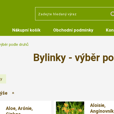
Nákupní košík
Obchodní podmínky
Kon
 výběr podle druhů
Bylinky - výběr p
výše
Aloisie,
Aloe, Arónie,
Angínovník