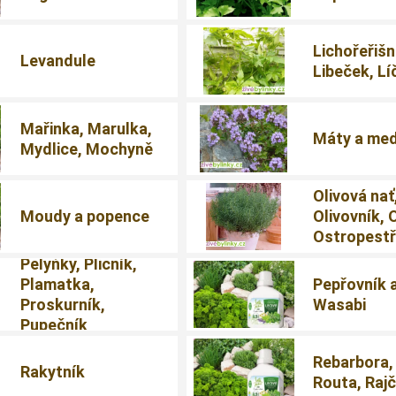
Lichořeřišn
Levandule
Libeček, Lí
Mařinka, Marulka,
Máty a me
Mydlice, Mochyně
Olivová nať
Moudy a popence
Olivovník, 
Ostropestř
Pelyňky, Plicník,
Plamatka,
Pepřovník 
Proskurník,
Wasabi
Pupečník
Rebarbora,
Rakytník
Routa, Raj