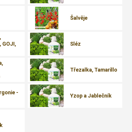
Šalvěje
,
, GOJI,
Sléz
a,
Třezalka, Tamarillo
c
rgonie -
Yzop a Jablečník
ík