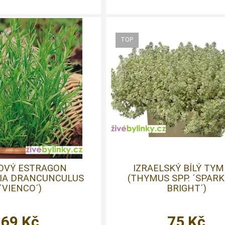
OVÝ ESTRAGON
IZRAELSKÝ BÍLÝ TYM
SIA DRANCUNCULUS
(THYMUS SPP. ´SPARK
´VIENCO´)
BRIGHT´)
69
Kč
75
Kč