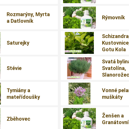
Rozmarýny, Myrta
Rýmovník
a Datlovník
Schizandra
Saturejky
Kustovnice
Gotu Kola
Svatá bylin
Stévie
Svatolína,
Slanorože
Tymiány a
Vonné pela
mateřídoušky
muškáty
Ženšen a
Zběhovec
Granátovn