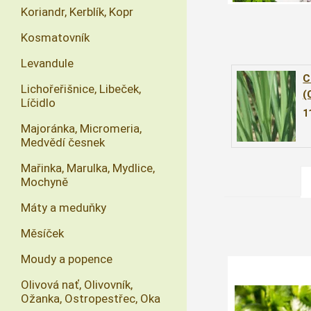
Koriandr, Kerblík, Kopr
Kosmatovník
Levandule
C
Lichořeřišnice, Libeček,
(
Líčidlo
1
Majoránka, Micromeria,
Medvědí česnek
Mařinka, Marulka, Mydlice,
Mochyně
Máty a meduňky
Měsíček
Moudy a popence
Olivová nať, Olivovník,
Ožanka, Ostropestřec, Oka