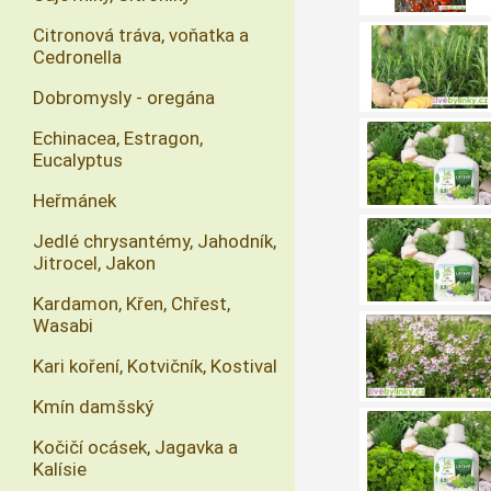
Citronová tráva, voňatka a
Cedronella
Dobromysly - oregána
Echinacea, Estragon,
Eucalyptus
Heřmánek
Jedlé chrysantémy, Jahodník,
Jitrocel, Jakon
Kardamon, Křen, Chřest,
Wasabi
Kari koření, Kotvičník, Kostival
Kmín damšský
Kočičí ocásek, Jagavka a
Kalísie