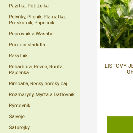
Pažitka, Petrželka
Pelyňky, Plicník, Plamatka,
Proskurník, Pupečník
Pepřovník a Wasabi
Přírodní sladidla
Rakytník
LISTOVÝ J
Rebarbora, Reveň, Routa,
G
Rajčenka
Řimbaba, Řecký horský čaj
Rozmarýny, Myrta a Datlovník
Rýmovník
Šalvěje
Saturejky