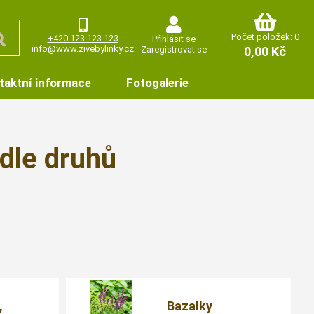
Počet položek: 0
+420 123 123 123
Přihlásit se
info@www.zivebylinky.cz
Zaregistrovat se
0,00 Kč
taktní informace
Fotogalerie
odle druhů
,
Bazalky