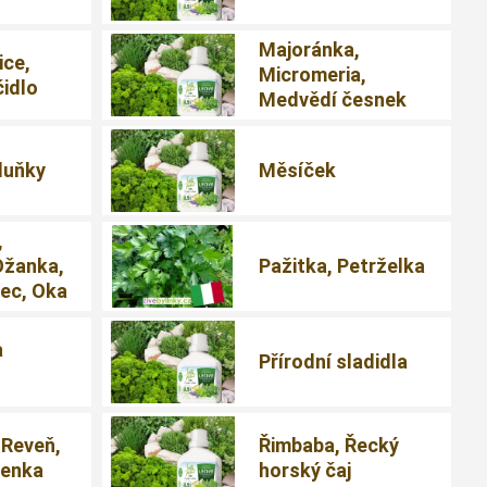
Majoránka,
ice,
Micromeria,
čidlo
Medvědí česnek
duňky
Měsíček
,
Ožanka,
Pažitka, Petrželka
ec, Oka
a
Přírodní sladidla
 Reveň,
Řimbaba, Řecký
čenka
horský čaj