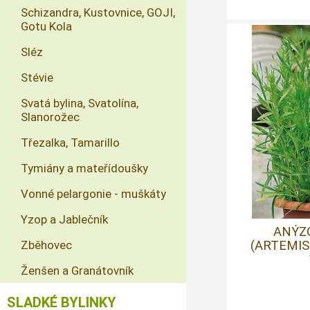
Schizandra, Kustovnice, GOJI,
Gotu Kola
Sléz
Stévie
Svatá bylina, Svatolína,
Slanorožec
Třezalka, Tamarillo
Tymiány a mateřídoušky
Vonné pelargonie - muškáty
Yzop a Jablečník
ANÝZ
Zběhovec
(ARTEMI
Ženšen a Granátovník
SLADKÉ BYLINKY