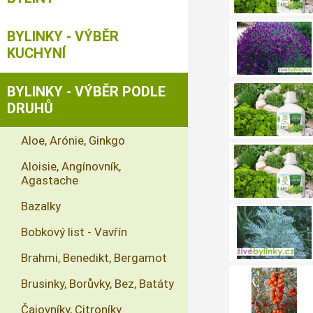
BYLINKY - VÝBĚR
KUCHYNÍ
BYLINKY - VÝBĚR PODLE
DRUHŮ
Aloe, Arónie, Ginkgo
Aloisie, Angínovník,
Agastache
Bazalky
Bobkový list - Vavřín
Brahmi, Benedikt, Bergamot
Brusinky, Borůvky, Bez, Batáty
Čajovníky, Citroníky