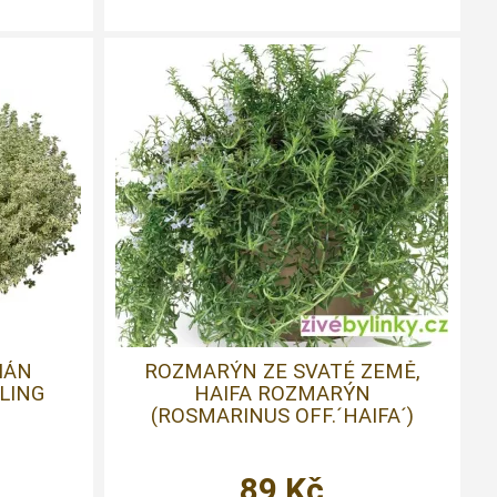
IÁN
ROZMARÝN ZE SVATÉ ZEMĚ,
LING
HAIFA ROZMARÝN
(ROSMARINUS OFF.´HAIFA´)
89
Kč