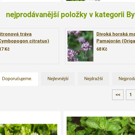
nejprodávanější položky v kategorii By
itronová tráva
Divoká horská ma
Cymbopogon citratus)
Pamajorán (Orig
vulgare ´Wilder M
17
Kč
68
Kč
Doporučujeme.
Nejlevnější
Nejdražší
Nejprod
<<
1