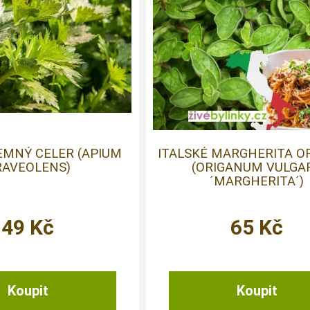
EMNÝ CELER (APIUM
ITALSKÉ MARGHERITA 
RAVEOLENS)
(ORIGANUM VULGA
´MARGHERITA´)
49
Kč
65
Kč