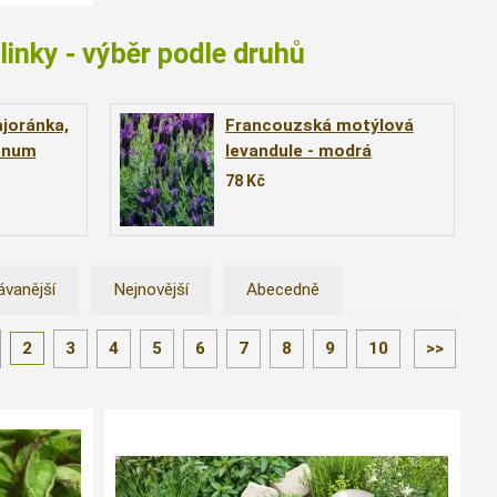
linky - výběr podle druhů
joránka,
Francouzská motýlová
anum
levandule - modrá
ajoran´)
(Lavandula stoechas ´Blue
78
Kč
Star´)
ávanější
Nejnovější
Abecedně
2
3
4
5
6
7
8
9
10
>>