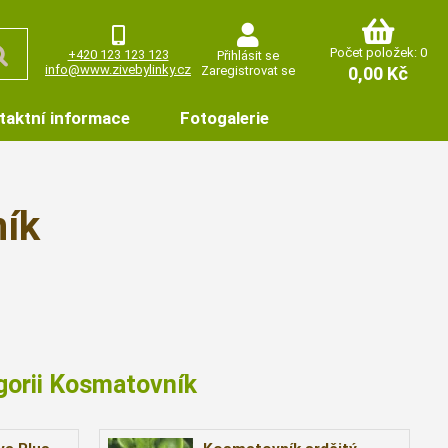
Počet položek: 0
+420 123 123 123
Přihlásit se
info@www.zivebylinky.cz
Zaregistrovat se
0,00 Kč
taktní informace
Fotogalerie
ík
gorii Kosmatovník