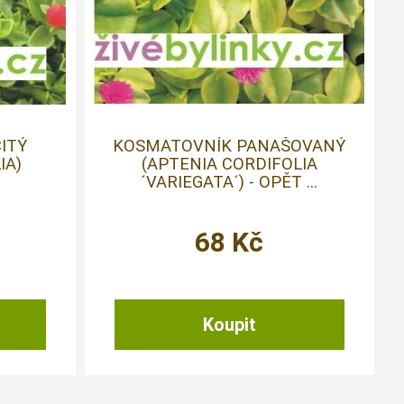
ITÝ
KOSMATOVNÍK PANAŠOVANÝ
IA)
(APTENIA CORDIFOLIA
´VARIEGATA´) - OPĚT ...
68
Kč