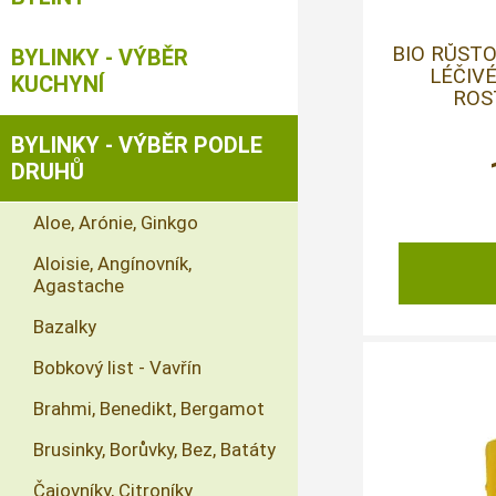
BIO RŮST
BYLINKY - VÝBĚR
LÉČIV
KUCHYNÍ
ROST
BYLINKY - VÝBĚR PODLE
DRUHŮ
Aloe, Arónie, Ginkgo
Aloisie, Angínovník,
Agastache
Bazalky
Bobkový list - Vavřín
Brahmi, Benedikt, Bergamot
Brusinky, Borůvky, Bez, Batáty
Čajovníky, Citroníky