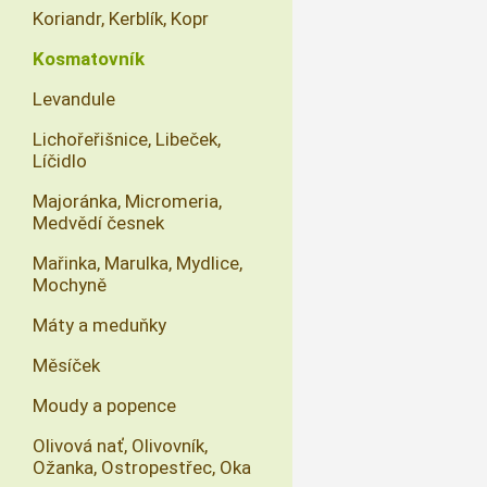
Koriandr, Kerblík, Kopr
Kosmatovník
Levandule
Lichořeřišnice, Libeček,
Líčidlo
Majoránka, Micromeria,
Medvědí česnek
Mařinka, Marulka, Mydlice,
Mochyně
Máty a meduňky
Měsíček
Moudy a popence
Olivová nať, Olivovník,
Ožanka, Ostropestřec, Oka