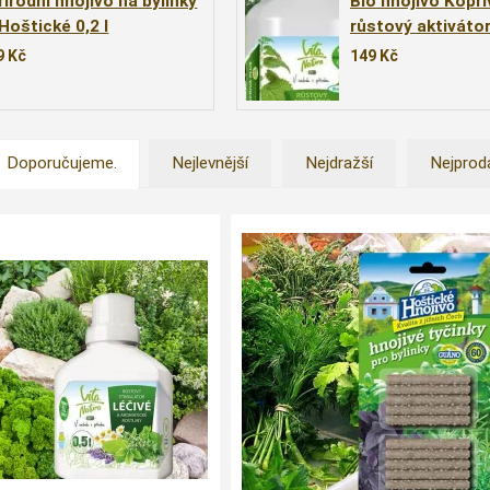
řírodní hnojivo na bylinky
Bio hnojivo Kopři
 Hoštické 0,2 l
růstový aktivátor
výživou /Vita Nat
9
Kč
149
Kč
Doporučujeme.
Nejlevnější
Nejdražší
Nejprod