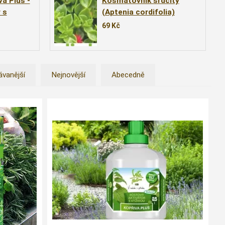
va Plus -
Kosmatovník srdčitý
 s
(Aptenia cordifolia)
ura 0,5l
69
Kč
ávanější
Nejnovější
Abecedně