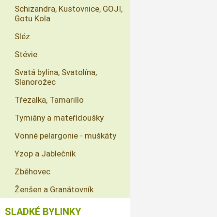
Schizandra, Kustovnice, GOJI,
Gotu Kola
Sléz
Stévie
Svatá bylina, Svatolína,
Slanorožec
Třezalka, Tamarillo
Tymiány a mateřídoušky
Vonné pelargonie - muškáty
Yzop a Jablečník
Zběhovec
Ženšen a Granátovník
SLADKÉ BYLINKY