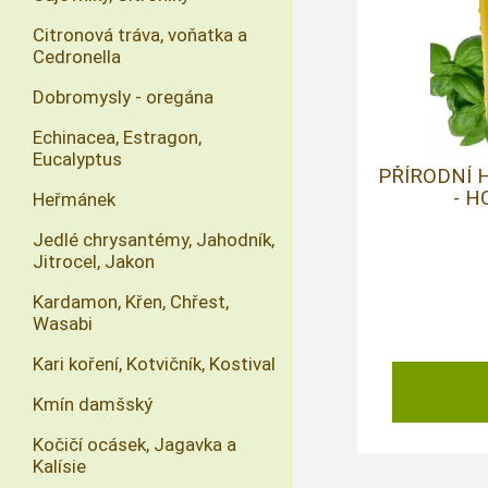
Citronová tráva, voňatka a
Cedronella
Dobromysly - oregána
Echinacea, Estragon,
Eucalyptus
PŘÍRODNÍ 
- H
Heřmánek
Jedlé chrysantémy, Jahodník,
Jitrocel, Jakon
Kardamon, Křen, Chřest,
Wasabi
Kari koření, Kotvičník, Kostival
Kmín damšský
Kočičí ocásek, Jagavka a
Kalísie