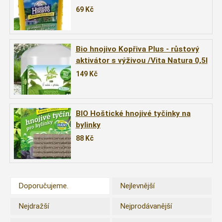
69
Kč
Bio hnojivo Kopřiva Plus - růstový
aktivátor s výživou /Vita Natura 0,5l
149
Kč
BIO Hoštické hnojivé tyčinky na
bylinky
88
Kč
Doporučujeme.
Nejlevnější
Nejdražší
Nejprodávanější