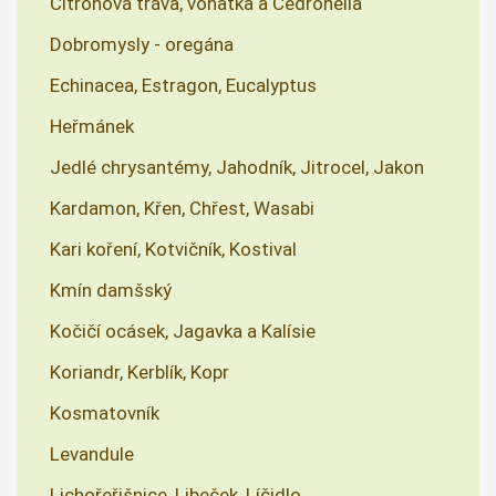
Citronová tráva, voňatka a Cedronella
Dobromysly - oregána
Echinacea, Estragon, Eucalyptus
Heřmánek
Jedlé chrysantémy, Jahodník, Jitrocel, Jakon
Kardamon, Křen, Chřest, Wasabi
Kari koření, Kotvičník, Kostival
Kmín damšský
Kočičí ocásek, Jagavka a Kalísie
Koriandr, Kerblík, Kopr
Kosmatovník
Levandule
Lichořeřišnice, Libeček, Líčidlo