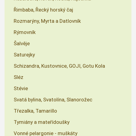
Řimbaba, Řecký horský čaj
Rozmarýny, Myrta a Datlovník
Rýmovník
Šalvěje
Saturejky
Schizandra, Kustovnice, GOJI, Gotu Kola
Sléz
Stévie
Svatá bylina, Svatolína, Slanorožec
Třezalka, Tamarillo
Tymiány a mateřídoušky
Vonné pelargonie - muškáty