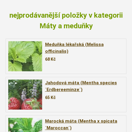
nejprodávanější položky v kategorii
Máty a meduňky
Meduňka lékařská (Melissa
officinalis)
68
Kč
Jahodová máta (Mentha species
´Erdbereeminze´)
65
Kč
Marocká máta (Mentha x spicata
´Maroccan´)