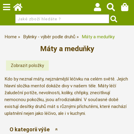
Home
Bylinky - výběr podle druhů
Máty a meduňky
Máty a meduňky
Kdo by neznal máty, nejznámější léčivku na celém světě. Jejich
hlavní složka mentol dokáže divy v našem těle. Máty léčí
žaludeční potíže, nevolnosti, koliky, chřipky, znecitlivují
nemocnou pokožku, jsou afrodiziakální. V současné době
existují desítky druhů mát s různými příchutěmi, které nachází
uplatnění nejen jako léčivo, ale i v kuchyni.
O kategorii výše