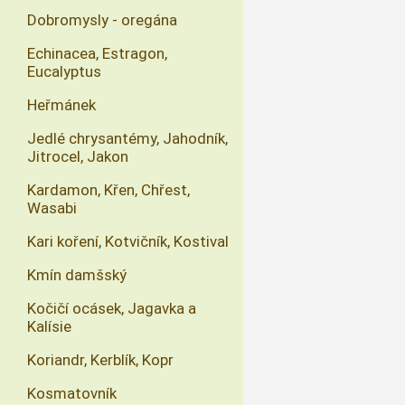
Dobromysly - oregána
Echinacea, Estragon,
Eucalyptus
Heřmánek
Jedlé chrysantémy, Jahodník,
Jitrocel, Jakon
Kardamon, Křen, Chřest,
Wasabi
Kari koření, Kotvičník, Kostival
Kmín damšský
Kočičí ocásek, Jagavka a
Kalísie
Koriandr, Kerblík, Kopr
Kosmatovník