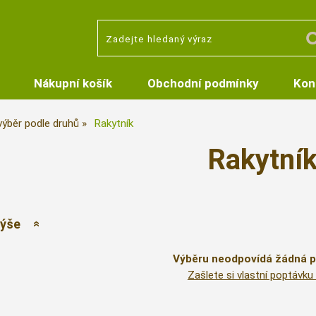
Nákupní košík
Obchodní podmínky
Kon
 výběr podle druhů
Rakytník
Rakytní
výše
Výběru neodpovídá žádná 
Zašlete si vlastní poptávk