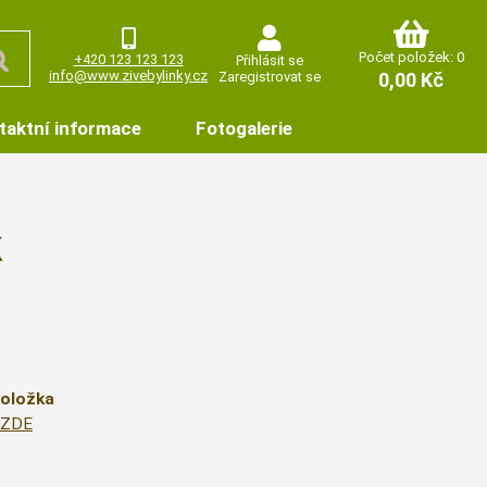
Počet položek: 0
+420 123 123 123
Přihlásit se
info@www.zivebylinky.cz
Zaregistrovat se
0,00 Kč
taktní informace
Fotogalerie
k
položka
u ZDE