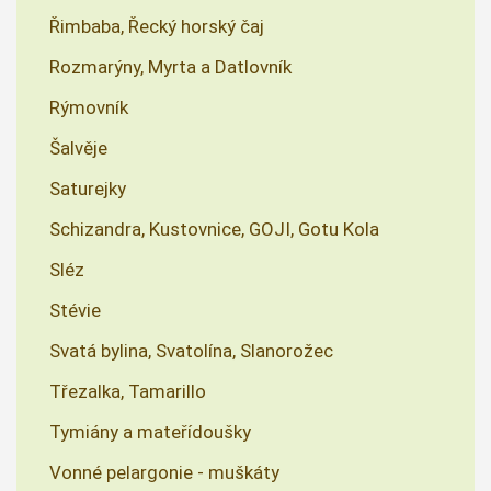
Řimbaba, Řecký horský čaj
Rozmarýny, Myrta a Datlovník
Rýmovník
Šalvěje
Saturejky
Schizandra, Kustovnice, GOJI, Gotu Kola
Sléz
Stévie
Svatá bylina, Svatolína, Slanorožec
Třezalka, Tamarillo
Tymiány a mateřídoušky
Vonné pelargonie - muškáty