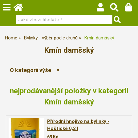
Home
Bylinky - výběr podle druhů
Kmín damšský
Kmín damšský
O kategorii výše
nejprodávanější položky v kategorii
Kmín damšský
Přírodní hnojivo na bylinky -
Hoštické 0,2 l
69
Kč