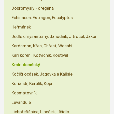
Dobromysly - oregána
Echinacea, Estragon, Eucalyptus
Heřmánek
Jedlé chrysantémy, Jahodník, Jitrocel, Jakon
Kardamon, Křen, Chřest, Wasabi
Kari koření, Kotvičník, Kostival
Kmín damšský
Kočičí ocásek, Jagavka a Kalísie
Koriandr, Kerblík, Kopr
Kosmatovník
Levandule
Lichořeřišnice, Libeček, Líčidlo