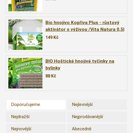
Bio hnojivo Kopřiva Plus - růstový
aktivátor s výživou /Vita Natura 0,5l
149
Kč
BIO Hoštické hnojivé tyčinky na
bylinky
88
Kč
Doporučujeme.
Nejlevnější
Nejdražší
Nejprodávanější
Nejnovější
Abecedně