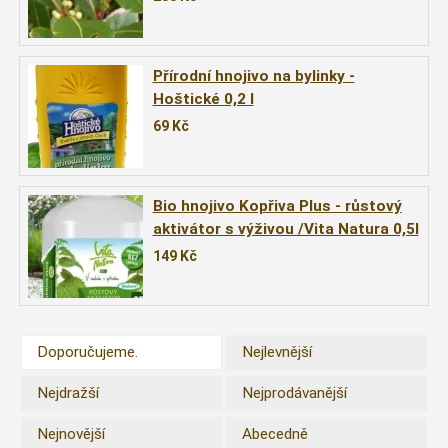
Přírodní hnojivo na bylinky -
Hoštické 0,2 l
69
Kč
Bio hnojivo Kopřiva Plus - růstový
aktivátor s výživou /Vita Natura 0,5l
149
Kč
Doporučujeme.
Nejlevnější
Nejdražší
Nejprodávanější
Nejnovější
Abecedně