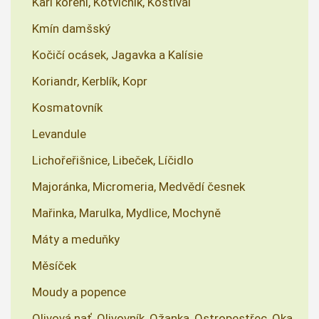
Kari koření, Kotvičník, Kostival
Kmín damšský
Kočičí ocásek, Jagavka a Kalísie
Koriandr, Kerblík, Kopr
Kosmatovník
Levandule
Lichořeřišnice, Libeček, Líčidlo
Majoránka, Micromeria, Medvědí česnek
Mařinka, Marulka, Mydlice, Mochyně
Máty a meduňky
Měsíček
Moudy a popence
Olivová nať, Olivovník, Ožanka, Ostropestřec, Oka