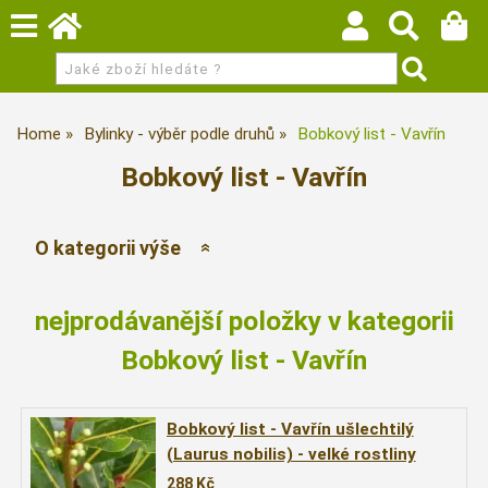
Home
Bylinky - výběr podle druhů
Bobkový list - Vavřín
Bobkový list - Vavřín
O kategorii výše
nejprodávanější položky v kategorii
Bobkový list - Vavřín
Bobkový list - Vavřín ušlechtilý
(Laurus nobilis) - velké rostliny
2leté
288
Kč