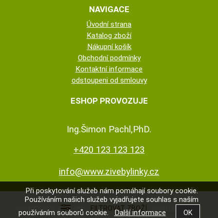
NAVIGACE
Úvodní strana
Katalog zboží
Nákupní košík
Obchodní podmínky
Kontaktní informace
odstoupeni od smlouvy
ESHOP PROVOZUJE
Ing.Šimon Pachl,PhD.
+420 123 123 123
info@www.zivebylinky.cz
Při poskytování služeb nám pomáhají soubory cookie.
Používáním našich služeb vyjadřujete souhlas s naším
Copyright ©
www.zivebylinky.cz
,
provozováno na systému
tvorba e-
používáním souborů cookie.
Další informace
shopu
a
pronájem e-shopu
Shop5.cz