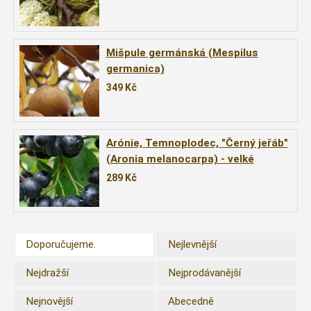
Mišpule germánská (Mespilus
germanica)
349
Kč
Arónie, Temnoplodec, "Černý jeřáb"
(Aronia melanocarpa) - velké
rostliny
289
Kč
Doporučujeme.
Nejlevnější
Nejdražší
Nejprodávanější
Nejnovější
Abecedně