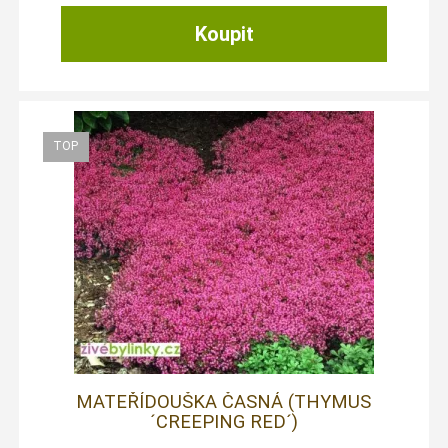
MATEŘÍDOUŠKA ČASNÁ (THYMUS
´CREEPING RED´)