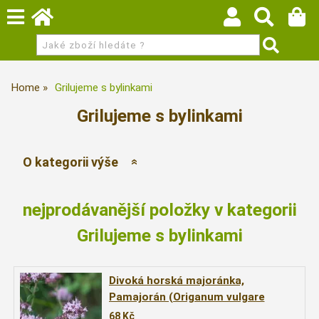
Home
Grilujeme s bylinkami
Grilujeme s bylinkami
O kategorii výše
nejprodávanější položky v kategorii
Grilujeme s bylinkami
Divoká horská majoránka,
Pamajorán (Origanum vulgare
´Wilder Majoran´)
68
Kč