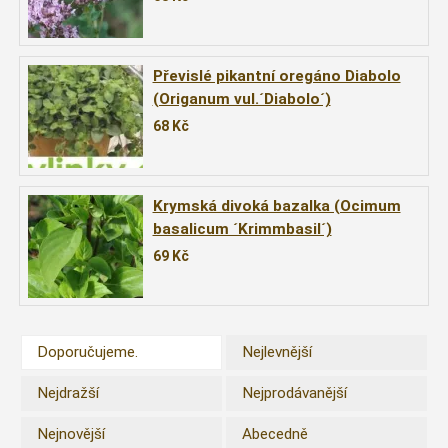
Převislé pikantní oregáno Diabolo
(Origanum vul.´Diabolo´)
68
Kč
Krymská divoká bazalka (Ocimum
basalicum ´Krimmbasil´)
69
Kč
Doporučujeme.
Nejlevnější
Nejdražší
Nejprodávanější
Nejnovější
Abecedně