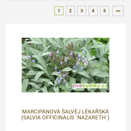
1
2
3
4
5
>>
MARCIPÁNOVÁ ŠALVĚJ LÉKAŘSKÁ
(SALVIA OFFICINALIS ´NAZARETH´)