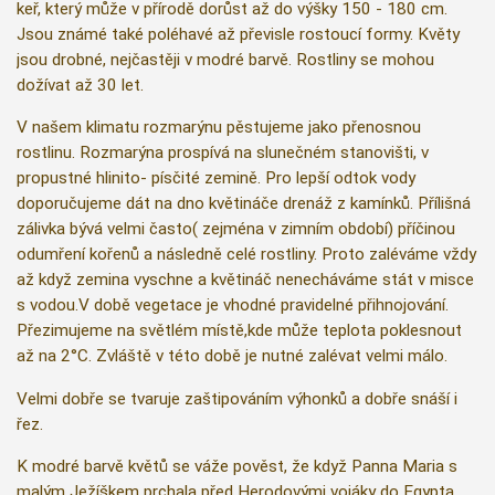
keř, který může v přírodě dorůst až do výšky 150 - 180 cm.
Jsou známé také poléhavé až převisle rostoucí formy. Květy
jsou drobné, nejčastěji v modré barvě. Rostliny se mohou
dožívat až 30 let.
V našem klimatu rozmarýnu pěstujeme jako přenosnou
rostlinu. Rozmarýna prospívá na slunečném stanovišti, v
propustné hlinito- písčité zemině. Pro lepší odtok vody
doporučujeme dát na dno květináče drenáž z kamínků. Přílišná
zálivka bývá velmi často( zejména v zimním období) příčinou
odumření kořenů a následně celé rostliny. Proto zaléváme vždy
až když zemina vyschne a květináč nenecháváme stát v misce
s vodou.V době vegetace je vhodné pravidelné přihnojování.
Přezimujeme na světlém místě,kde může teplota poklesnout
až na 2°C. Zvláště v této době je nutné zalévat velmi málo.
Velmi dobře se tvaruje zaštipováním výhonků a dobře snáší i
řez.
K modré barvě květů se váže pověst, že když Panna Maria s
malým Ježíškem prchala před Herodovými vojáky do Egypta,