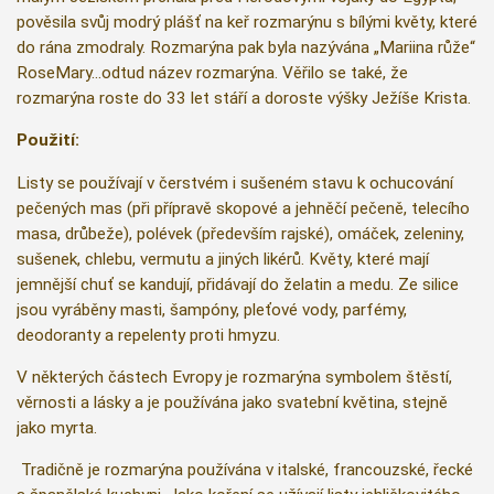
pověsila svůj modrý plášť na keř rozmarýnu s bílými květy, které
do rána zmodraly. Rozmarýna pak byla nazývána „Mariina růže“
RoseMary...odtud název rozmarýna. Věřilo se také, že
rozmarýna roste do 33 let stáří a doroste výšky Ježíše Krista.
Použití:
Listy se používají v čerstvém i sušeném stavu k ochucování
pečených mas (při přípravě skopové a jehněčí pečeně, telecího
masa, drůbeže), polévek (především rajské), omáček, zeleniny,
sušenek, chlebu, vermutu a jiných likérů. Květy, které mají
jemnější chuť se kandují, přidávají do želatin a medu. Ze silice
jsou vyráběny masti, šampóny, pleťové vody, parfémy,
deodoranty a repelenty proti hmyzu.
V některých částech Evropy je rozmarýna symbolem štěstí,
věrnosti a lásky a je používána jako svatební květina, stejně
jako myrta.
Tradičně je rozmarýna používána v italské, francouzské, řecké