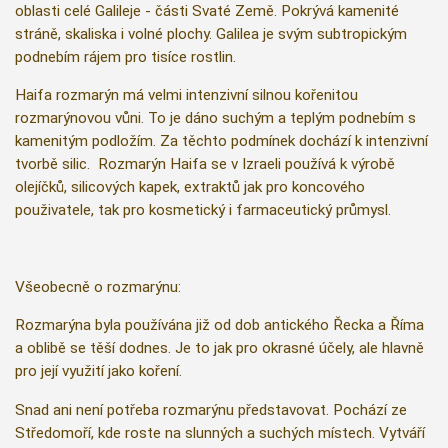
oblasti celé Galileje - části Svaté Země. Pokrývá kamenité
stráně, skaliska i volné plochy. Galilea je svým subtropickým
podnebím rájem pro tisíce rostlin.
Haifa rozmarýn má velmi intenzivní silnou kořenitou
rozmarýnovou vůni. To je dáno suchým a teplým podnebím s
kamenitým podložím. Za těchto podmínek dochází k intenzivní
tvorbě silic. Rozmarýn Haifa se v Izraeli používá k výrobě
olejíčků, silicových kapek, extraktů jak pro koncového
použivatele, tak pro kosmetický i farmaceutický průmysl.
Všeobecně o rozmarýnu:
Rozmarýna byla používána již od dob antického Řecka a Říma
a oblibě se těší dodnes. Je to jak pro okrasné účely, ale hlavně
pro její využití jako koření.
Snad ani není potřeba rozmarýnu představovat. Pochází ze
Středomoří, kde roste na slunných a suchých místech. Vytváří