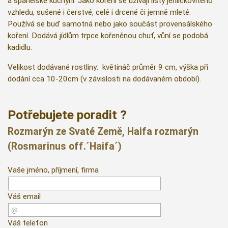
a španělské kuchyni. Jako koření se užívají listy jehličkovitého
vzhledu, sušené i čerstvé, celé i drcené či jemně mleté.
Používá se buď samotná nebo jako součást provensálského
koření. Dodává jídlům trpce kořeněnou chuť, vůní se podobá
kadidlu.
Velikost dodávané rostliny: květináč průměr 9 cm, výška při
dodání cca 10-20cm (v závislosti na dodávaném období).
Potřebujete poradit ?
Rozmarýn ze Svaté Země, Haifa rozmarýn
(Rosmarinus off.´Haifa´)
Vaše jméno, příjmení, firma
Váš email
Váš telefon