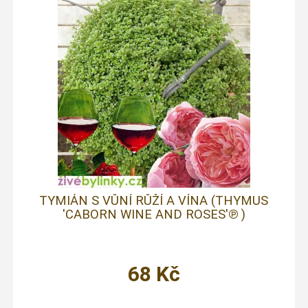
TYMIÁN S VŮNÍ RŮŽÍ A VÍNA (THYMUS
'CABORN WINE AND ROSES'℗ )
68
Kč