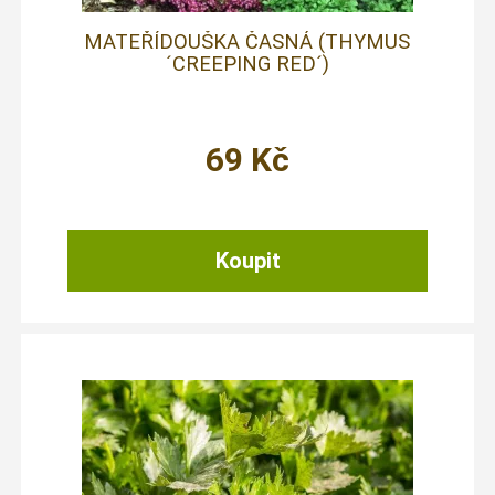
MATEŘÍDOUŠKA ČASNÁ (THYMUS
´CREEPING RED´)
69
Kč