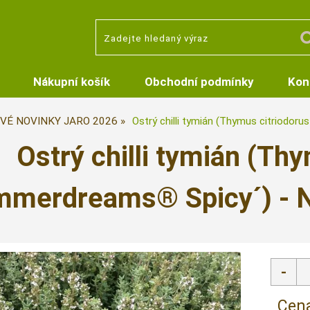
Nákupní košík
Obchodní podmínky
Kon
VÉ NOVINKY JARO 2026
Ostrý chilli tymián (Thymus citriod
Ostrý chilli tymián (Th
mmerdreams® Spicy´) -
Cena