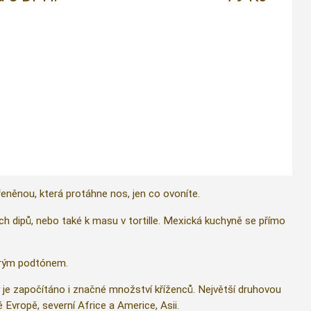
řeněnou, která protáhne nos, jen co ovoníte.
ch dipů, nebo také k masu v tortille. Mexická kuchyně se přímo
strým podtónem.
 je započítáno i značné množství kříženců. Největší druhovou
 Evropě, severní Africe a Americe, Asii.