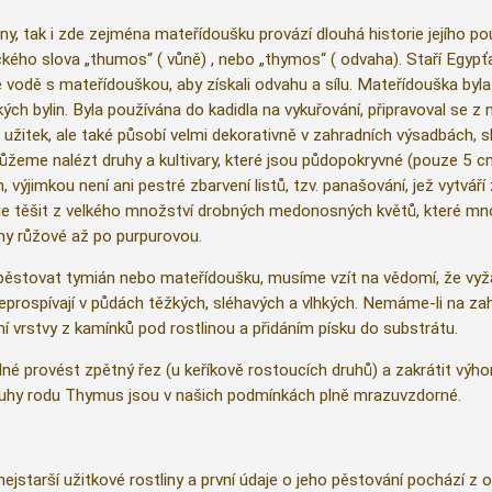
yliny, tak i zde zejména mateřídoušku provází dlouhá historie jejíh
kého slova „thumos“ ( vůně) , nebo „thymos“ ( odvaha). Staří Egypť
ve vodě s mateřídouškou, aby získali odvahu a sílu. Mateřídouška b
h bylin. Byla používána do kadidla na vykuřování, připravoval se z ní
 užitek, ale také působí velmi dekorativně v zahradních výsadbách,
eme nalézt druhy a kultivary, které jsou půdopokryvné (pouze 5 cm 
 výjimkou není ani pestré zbarvení listů, tzv. panašování, jež vytvá
 těšit z velkého množství drobných medonosných květů, které mnohd
tíny růžové až po purpurovou.
stovat tymián nebo mateřídoušku, musíme vzít na vědomí, že vyžaduj
eprospívají v půdách těžkých, sléhavých a vlhkých. Nemáme-li na z
í vrstvy z kamínků pod rostlinou a přidáním písku do substrátu.
né provést zpětný řez (u keříkově rostoucích druhů) a zakrátit výho
ruhy rodu Thymus jsou v našich podmínkách plně mrazuvzdorné.
ejstarší užitkové rostliny a první údaje o jeho pěstování pochází z o