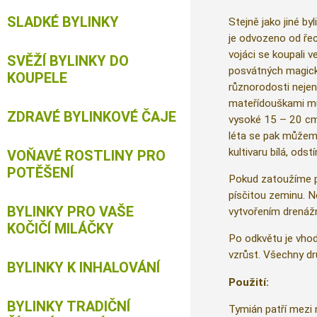
SLADKÉ BYLINKY
Stejně jako jiné b
je odvozeno od řec
vojáci se koupali 
SVĚŽÍ BYLINKY DO
posvátných magickýc
KOUPELE
různorodosti nejen
mateřídouškami můž
ZDRAVÉ BYLINKOVÉ ČAJE
vysoké 15 – 20 cm,
léta se pak můžeme
kultivaru bílá, ods
VOŇAVÉ ROSTLINY PRO
POTĚŠENÍ
Pokud zatoužíme pě
písčitou zeminu. N
BYLINKY PRO VAŠE
vytvořením drenážn
KOČIČÍ MILÁČKY
Po odkvětu je vhod
vzrůst. Všechny d
BYLINKY K INHALOVÁNÍ
Použití:
BYLINKY TRADIČNÍ
Tymián patří mezi n