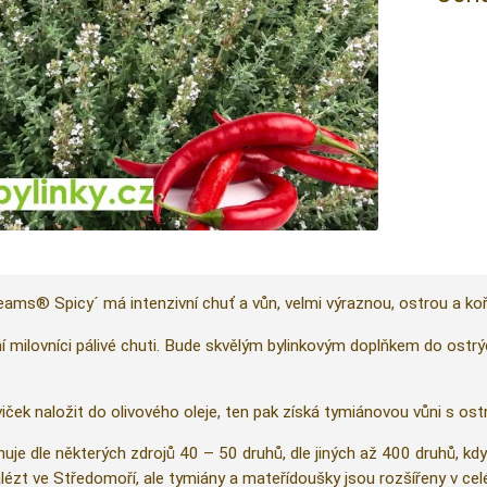
ams® Spicy´ má intenzivní
chuť a vůn, velmi výraznou, ostrou a ko
í milovníci pálivé chuti. Bude skvělým bylinkovým doplňkem do ostrý
viček naložit do olivového oleje, ten pak získá tymiánovou vůni s o
e dle některých zdrojů 40 – 50 druhů, dle jiných až 400 druhů, kdy
ézt ve Středomoří, ale tymiány a mateřídoušky jsou rozšířeny v celé