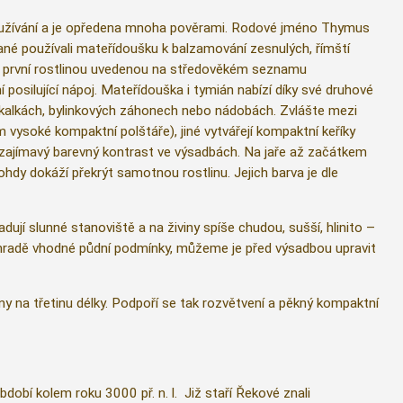
o používání a je opředena mnoha pověrami. Rodové jméno Thymus
ané používali mateřídoušku k balzamování zesnulých, římští
yla první rostlinou uvedenou na středověkém seznamu
 posilující nápoj. Mateřídouška i tymián nabízí díky své druhové
 skalkách, bylinkových záhonech nebo nádobách. Zvlášte mezi
vysoké kompaktní polštáře), jiné vytvářejí kompaktní keříky
ří zajímavý barevný kontrast ve výsadbách. Na jaře až začátkem
y dokáží překrýt samotnou rostlinu. Jejich barva je dle
í slunné stanoviště a na živiny spíše chudou, sušší, hlinito –
ahradě vhodné půdní podmínky, můžeme je před výsadbou upravit
ny na třetinu délky. Podpoří se tak rozvětvení a pěkný kompaktní
bdobí kolem roku 3000 př. n. l. Již staří Řekové znali