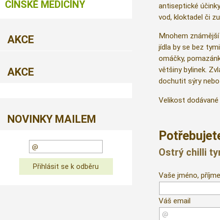
ČÍNSKÉ MEDICÍNY
antiseptické účink
vod, kloktadel či z
Mnohem známější j
AKCE
jídla by se bez tym
omáčky, pomazánky,
většiny bylinek. Z
AKCE
dochutit sýry nebo
Velikost dodávané 
NOVINKY MAILEM
Potřebujete
Ostrý chilli
Vaše jméno, příjme
Váš email