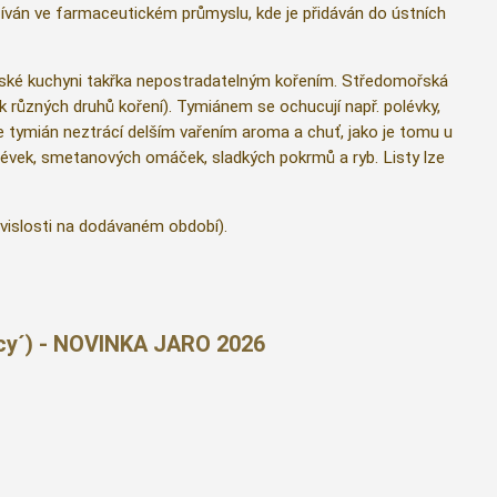
užíván ve farmaceutickém průmyslu, kde je přidáván do ústních
pské kuchyni takřka nepostradatelným kořením. Středomořská
ek různých druhů koření). Tymiánem se ochucují např. polévky,
že tymián neztrácí delším vařením aroma a chuť, jako je tomu u
olévek, smetanových omáček, sladkých pokrmů a ryb. Listy lze
vislosti na dodávaném období).
icy´) - NOVINKA JARO 2026