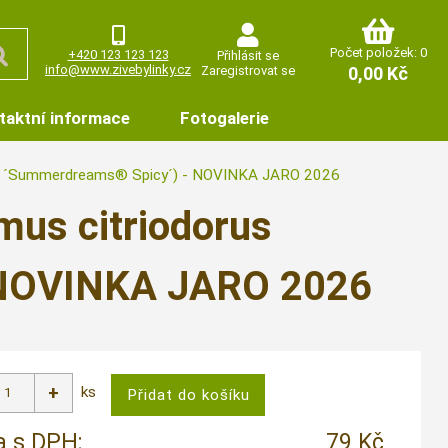
Počet položek: 0
+420 123 123 123
Přihlásit se
info@www.zivebylinky.cz
Zaregistrovat se
0,00 Kč
taktní informace
Fotogalerie
orus ´Summerdreams® Spicy´) - NOVINKA JARO 2026
ymus citriodorus
 NOVINKA JARO 2026
ks
 s DPH:
79 Kč