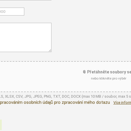
📎 Přetáhněte soubory s
nebo klikněte pro výběr
XLS, XLSX, CSV, JPG, JPEG, PNG, TXT, DOC, DOCX (max 10 MB / soubor, max 5 
pracováním osobních údajů pro zpracování mého dotazu
Více infor