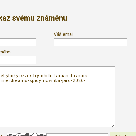
dkaz svému známénu
Váš email
ámého