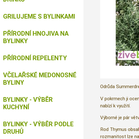
GRILUJEME S BYLINKAMI
PŘÍRODNÍ HNOJIVA NA
BYLINKY
PŘÍRODNÍ REPELENTY
VČELAŘSKÉ MEDONOSNÉ
BYLINY
Odrůda Summerdre
V pokrmech ji ocen
BYLINKY - VÝBĚR
nabízí k využití.
KUCHYNÍ
Výborné je pár vět
BYLINKY - VÝBĚR PODLE
Rod Thymus obsahuj
DRUHŮ
rozmanitost lze nal