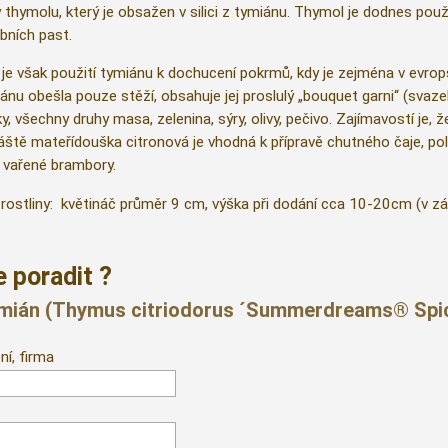
y thymolu, který je obsažen v silici z tymiánu. Thymol je dodnes po
ubních past.
e však použití tymiánu k dochucení pokrmů, kdy je zejména v evro
iánu obešla pouze stěží, obsahuje jej proslulý „bouquet garni“ (svaz
 všechny druhy masa, zelenina, sýry, olivy, pečivo. Zajímavostí je, 
vláště mateřídouška citronová je vhodná k přípravě chutného čaje, p
 vařené brambory.
rostliny: květináč průměr 9 cm, výška při dodání cca 10-20cm (v zá
 poradit ?
 tymián (Thymus citriodorus ´Summerdreams® Sp
ní, firma