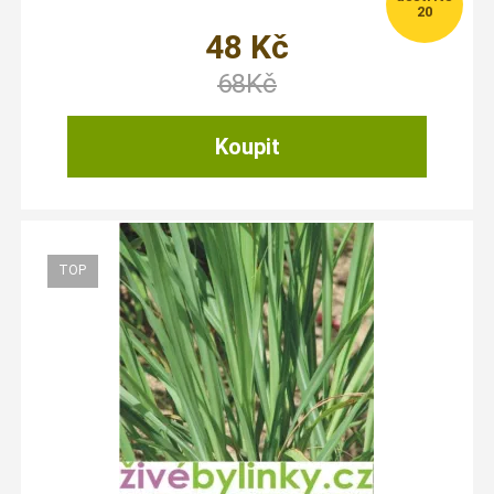
20
48
Kč
68
Kč