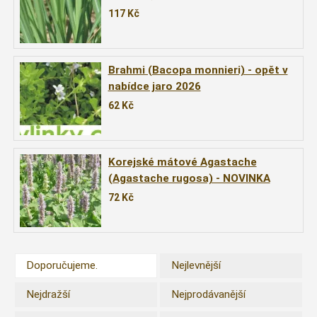
117
Kč
Brahmi (Bacopa monnieri) - opět v
nabídce jaro 2026
62
Kč
Korejské mátové Agastache
(Agastache rugosa) - NOVINKA
JARO 2026
72
Kč
Doporučujeme.
Nejlevnější
Nejdražší
Nejprodávanější