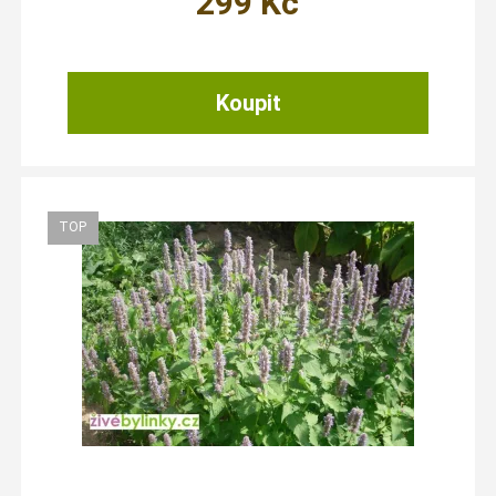
299
Kč