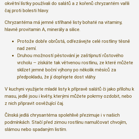
okvětní lístky používali do salátů a z kořenů chryzantém vařili
čaj proti bolesti hlavy.
Chryzantéma má jemné stříhané listy bohaté na vitaminy,
hlavně provitamin A, minerály a silice.
Protože dobře obrůstá, odřezávejte celé rostliny těsně
nad zemí.
Druhou možností pěstování je zaštípnutí růstového
vrcholu – získáte tak větvenou rostlinu, ze které můžete
sklízet jemné boční výhony po několik měsíců za
předpokladu, že jí dopřejete dost vláhy.
V kuchyni využijete mladé listy k přípravě salátů či jako přílohu k
masu, jedlé jsou i květy, kterými můžete pokrmy ozdobit, nebo
z nich připravit osvěžující čaj.
Čínská jedlá chrysantéma spolehlivě přezimuje i v našich
podmínkách. Stačí před zimou rostlinu namulčovat chvojím,
slámou nebo spadaným listím.