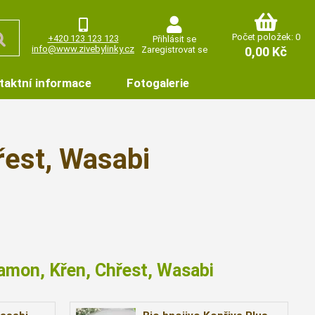
Počet položek: 0
+420 123 123 123
Přihlásit se
info@www.zivebylinky.cz
Zaregistrovat se
0,00 Kč
taktní informace
Fotogalerie
řest, Wasabi
damon, Křen, Chřest, Wasabi