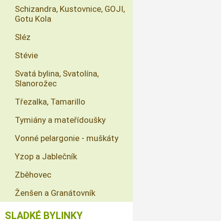
Schizandra, Kustovnice, GOJI,
Gotu Kola
Sléz
Stévie
Svatá bylina, Svatolína,
Slanorožec
Třezalka, Tamarillo
Tymiány a mateřídoušky
Vonné pelargonie - muškáty
Yzop a Jablečník
Zběhovec
Ženšen a Granátovník
SLADKÉ BYLINKY