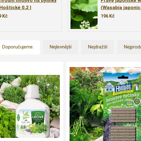
řírodní hnojivo na bylinky
Pravé japonské w
 Hoštické 0,2 l
(Wasabia japonic
9
Kč
196
Kč
Doporučujeme.
Nejlevnější
Nejdražší
Nejprod