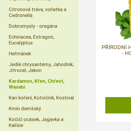
Citronová tráva, voňatka a
Cedronella
Dobromysly - oregána
Echinacea, Estragon,
Eucalyptus
PŘÍRODNÍ 
- H
Heřmánek
Jedlé chrysantémy, Jahodník,
Jitrocel, Jakon
Kardamon, Křen, Chřest,
Wasabi
Kari koření, Kotvičník, Kostival
Kmín damšský
Kočičí ocásek, Jagavka a
Kalísie