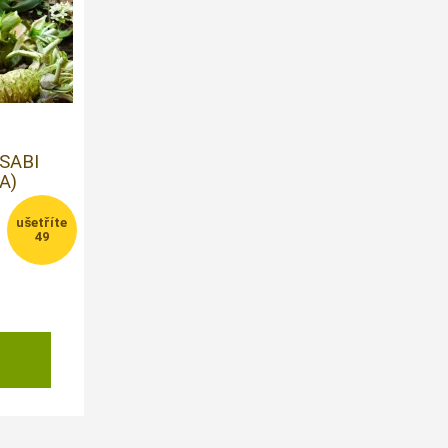
SABI
A)
49