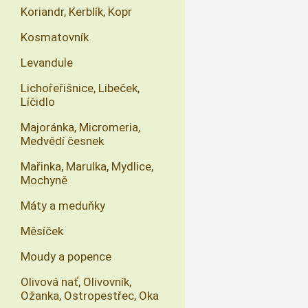
Koriandr, Kerblík, Kopr
Kosmatovník
Levandule
Lichořeřišnice, Libeček,
Líčidlo
Majoránka, Micromeria,
Medvědí česnek
Mařinka, Marulka, Mydlice,
Mochyně
Máty a meduňky
Měsíček
Moudy a popence
Olivová nať, Olivovník,
Ožanka, Ostropestřec, Oka