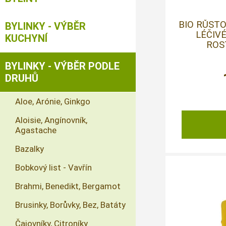
BIO RŮST
BYLINKY - VÝBĚR
LÉČIV
KUCHYNÍ
ROST
BYLINKY - VÝBĚR PODLE
DRUHŮ
Aloe, Arónie, Ginkgo
Aloisie, Angínovník,
Agastache
Bazalky
Bobkový list - Vavřín
Brahmi, Benedikt, Bergamot
Brusinky, Borůvky, Bez, Batáty
Čajovníky, Citroníky