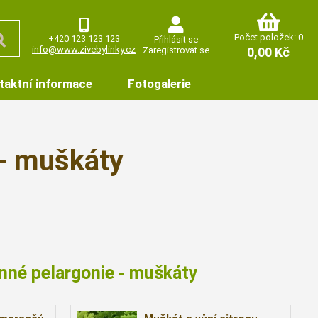
Počet položek: 0
+420 123 123 123
Přihlásit se
info@www.zivebylinky.cz
Zaregistrovat se
0,00 Kč
taktní informace
Fotogalerie
 - muškáty
onné pelargonie - muškáty