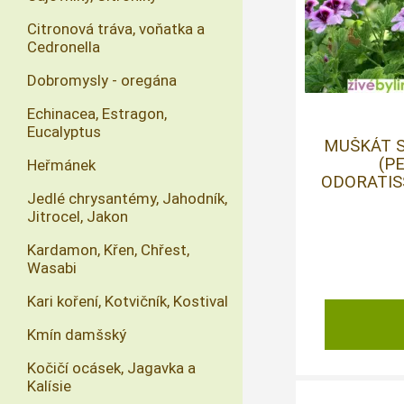
Citronová tráva, voňatka a
Cedronella
Dobromysly - oregána
Echinacea, Estragon,
Eucalyptus
MUŠKÁT 
(P
Heřmánek
ODORATISS
Jedlé chrysantémy, Jahodník,
Jitrocel, Jakon
Kardamon, Křen, Chřest,
Wasabi
Kari koření, Kotvičník, Kostival
Kmín damšský
Kočičí ocásek, Jagavka a
Kalísie