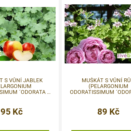
 S VŮNÍ JABLEK
MUŠKÁT S VŮNÍ RŮ
ELARGONIUM
(PELARGONIUM
IMUM ´ODORATA ...
ODORATISSIMUM ´ODORA
95
Kč
89
Kč