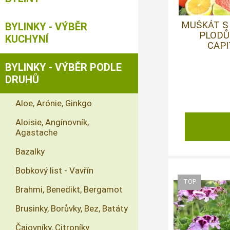
MUŠKÁT S
BYLINKY - VÝBĚR
PLODŮ
KUCHYNÍ
CAPI
BYLINKY - VÝBĚR PODLE
DRUHŮ
Aloe, Arónie, Ginkgo
Aloisie, Angínovník,
Agastache
Bazalky
Bobkový list - Vavřín
Brahmi, Benedikt, Bergamot
Brusinky, Borůvky, Bez, Batáty
Čajovníky, Citroníky