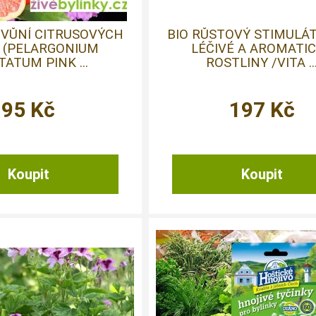
 VŮNÍ CITRUSOVÝCH
BIO RŮSTOVÝ STIMULÁ
 (PELARGONIUM
LÉČIVÉ A AROMATI
TATUM PINK ...
ROSTLINY /VITA ..
95
Kč
197
Kč