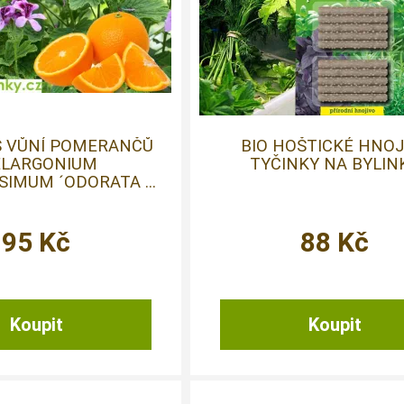
S VŮNÍ POMERANČŮ
BIO HOŠTICKÉ HNOJ
ELARGONIUM
TYČINKY NA BYLIN
IMUM ´ODORATA ...
95
Kč
88
Kč