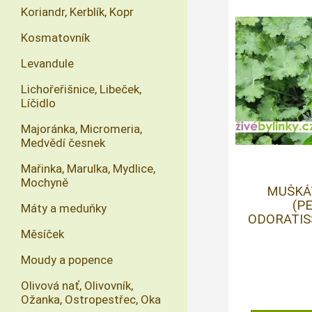
Koriandr, Kerblík, Kopr
Kosmatovník
Levandule
Lichořeřišnice, Libeček,
Líčidlo
Majoránka, Micromeria,
Medvědí česnek
Mařinka, Marulka, Mydlice,
Mochyně
MUŠKÁT
(P
Máty a meduňky
ODORATISS
Měsíček
Moudy a popence
Olivová nať, Olivovník,
Ožanka, Ostropestřec, Oka