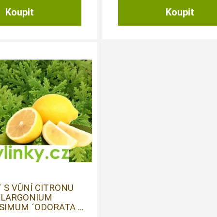
 S VŮNÍ CITRONU
ELARGONIUM
IMUM ´ODORATA ...