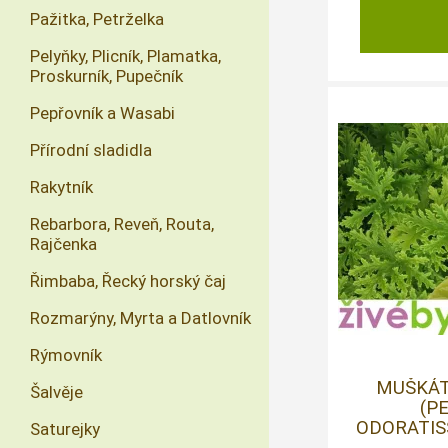
Pažitka, Petrželka
Pelyňky, Plicník, Plamatka,
Proskurník, Pupečník
Pepřovník a Wasabi
Přírodní sladidla
Rakytník
Rebarbora, Reveň, Routa,
Rajčenka
Řimbaba, Řecký horský čaj
Rozmarýny, Myrta a Datlovník
Rýmovník
MUŠKÁT
Šalvěje
(P
ODORATISS
Saturejky