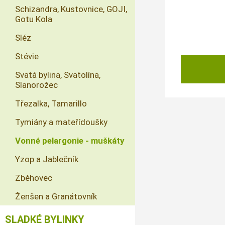
Schizandra, Kustovnice, GOJI,
Gotu Kola
Sléz
Stévie
Svatá bylina, Svatolína,
Slanorožec
Třezalka, Tamarillo
Tymiány a mateřídoušky
Vonné pelargonie - muškáty
Yzop a Jablečník
Zběhovec
Ženšen a Granátovník
SLADKÉ BYLINKY