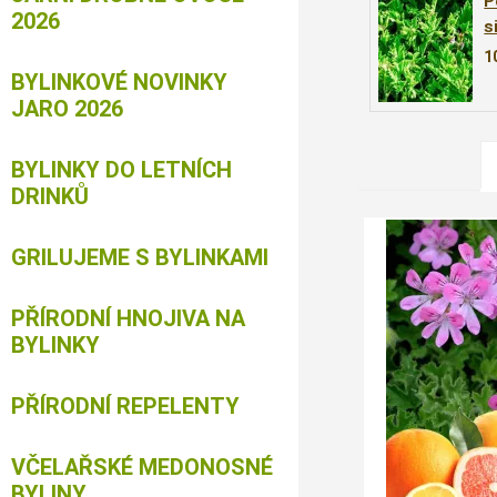
P
2026
s
(
1
´
BYLINKOVÉ NOVINKY
JARO 2026
BYLINKY DO LETNÍCH
DRINKŮ
GRILUJEME S BYLINKAMI
PŘÍRODNÍ HNOJIVA NA
BYLINKY
PŘÍRODNÍ REPELENTY
VČELAŘSKÉ MEDONOSNÉ
BYLINY