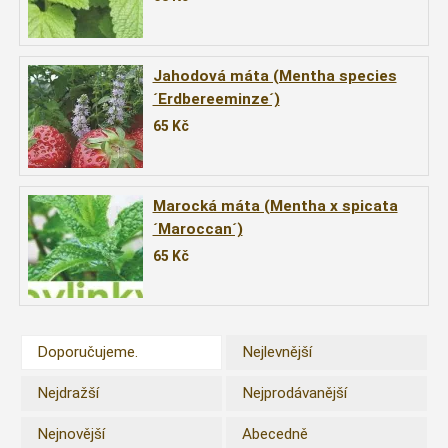
Jahodová máta (Mentha species
´Erdbereeminze´)
65
Kč
Marocká máta (Mentha x spicata
´Maroccan´)
65
Kč
Doporučujeme.
Nejlevnější
Nejdražší
Nejprodávanější
Nejnovější
Abecedně