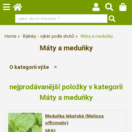
Home
Bylinky - výběr podle druhů
Máty a meduňky
Máty a meduňky
O kategorii výše
nejprodávanější položky v kategorii
Máty a meduňky
Meduňka lékařská (Melissa
officinalis)
68
Kč