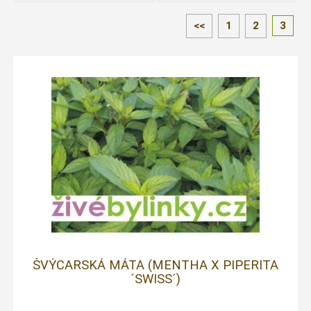
<<
1
2
3
ŠVÝCARSKÁ MÁTA (MENTHA X PIPERITA
´SWISS´)