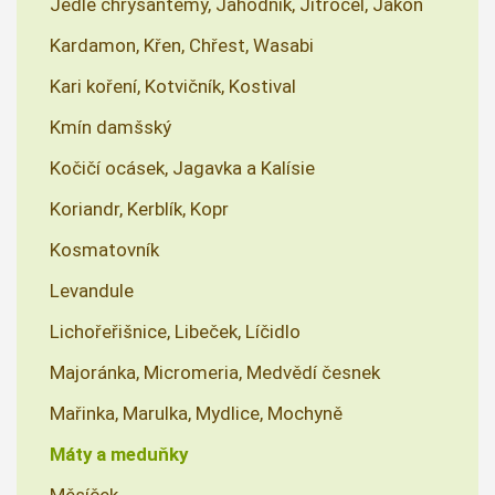
Jedlé chrysantémy, Jahodník, Jitrocel, Jakon
Kardamon, Křen, Chřest, Wasabi
Kari koření, Kotvičník, Kostival
Kmín damšský
Kočičí ocásek, Jagavka a Kalísie
Koriandr, Kerblík, Kopr
Kosmatovník
Levandule
Lichořeřišnice, Libeček, Líčidlo
Majoránka, Micromeria, Medvědí česnek
Mařinka, Marulka, Mydlice, Mochyně
Máty a meduňky
Měsíček