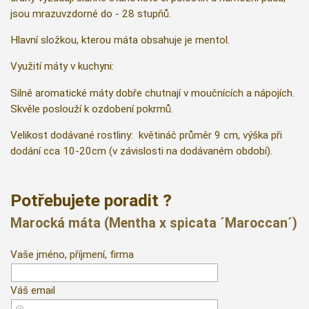
jsou mrazuvzdorné do - 28 stupňů.
Hlavní složkou, kterou máta obsahuje je mentol.
Využití máty v kuchyni:
Silně aromatické máty dobře chutnají v moučnících a nápojích.
Skvěle poslouží k ozdobení pokrmů.
Velikost dodávané rostliny: květináč průměr 9 cm, výška při
dodání cca 10-20cm (v závislosti na dodávaném období).
Potřebujete poradit ?
Marocká máta (Mentha x spicata ´Maroccan´)
Vaše jméno, příjmení, firma
Váš email