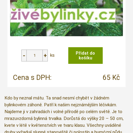
ks
Cena s DPH:
65 Kč
Kdo by neznal mátu. Ta snad nesmí chybět v žádném
bylinkovém záhoně. Patří k našim nejznámějším léčivkám.
Najdeme ji v zahradách i volné přírodě po celém světě. Je to
mrazuvzdorná bylinná trvalka. Dorůstá do výšky 20 – 50 cm,
kvete v létě v květenstvích ve tvaru klasu. Všechny uváděné
druhy vyžadují slunné stanoviště či polostín a humózní půdu,