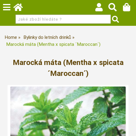
Home
Bylinky do letních drinků
Marocká máta (Mentha x spicata ´Maroccan´)
Marocká máta (Mentha x spicata
´Maroccan´)