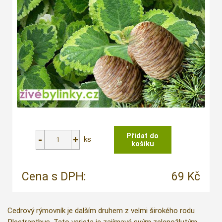
ks
Cena s DPH:
69 Kč
Cedrový rýmovník je dalším druhem z velmi širokého rodu
Plectranthus. Tato varieta je zajímavá svým zelenožlutým