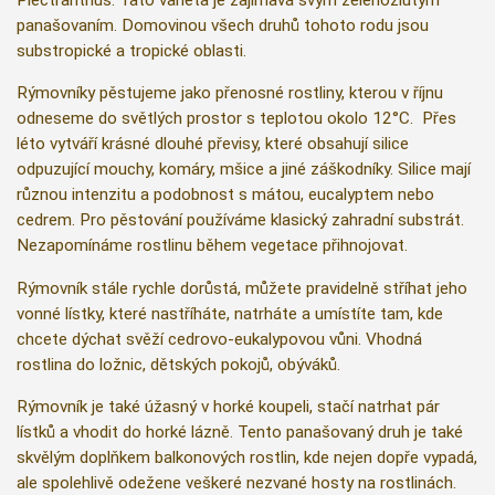
panašovaním. Domovinou všech druhů tohoto rodu jsou
substropické a tropické oblasti.
Rýmovníky pěstujeme jako přenosné rostliny, kterou v říjnu
odneseme do světlých prostor s teplotou okolo 12°C. Přes
léto vytváří krásné dlouhé převisy, které obsahují silice
odpuzující mouchy, komáry, mšice a jiné záškodníky. Silice mají
různou intenzitu a podobnost s mátou, eucalyptem nebo
cedrem. Pro pěstování používáme klasický zahradní substrát.
Nezapomínáme rostlinu během vegetace přihnojovat.
Rýmovník stále rychle dorůstá, můžete pravidelně stříhat jeho
vonné lístky, které nastříháte, natrháte a umístíte tam, kde
chcete dýchat svěží cedrovo-eukalypovou vůni. Vhodná
rostlina do ložnic, dětských pokojů, obýváků.
Rýmovník je také úžasný v horké koupeli, stačí natrhat pár
lístků a vhodit do horké lázně. Tento panašovaný druh je také
skvělým doplňkem balkonových rostlin, kde nejen dopře vypadá,
ale spolehlivě odežene veškeré nezvané hosty na rostlinách.