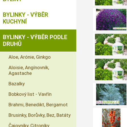
BYLINKY - VÝBĚR
KUCHYNÍ
BYLINKY - VÝBĚR PODLE
DRUHŮ
Aloe, Arónie, Ginkgo
Aloisie, Angínovník,
Agastache
Bazalky
Bobkový list - Vavřín
Brahmi, Benedikt, Bergamot
Brusinky, Borůvky, Bez, Batáty
Čajovníky, Citroníky