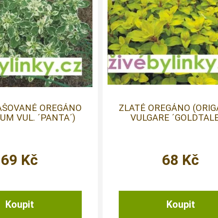
NAŠOVANÉ OREGÁNO
ZLATÉ OREGÁNO (ORI
UM VUL. ´PANTA´)
VULGARE ´GOLDTALE
69
Kč
68
Kč