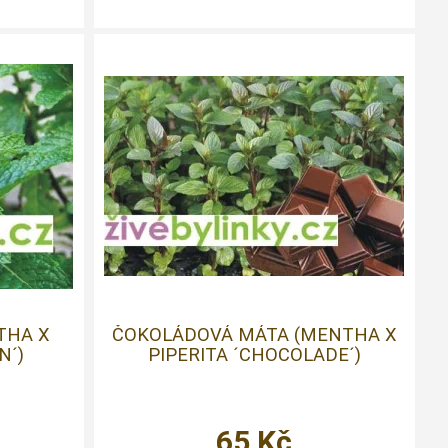
THA X
ČOKOLÁDOVÁ MÁTA (MENTHA X
N´)
PIPERITA ´CHOCOLADE´)
65
Kč