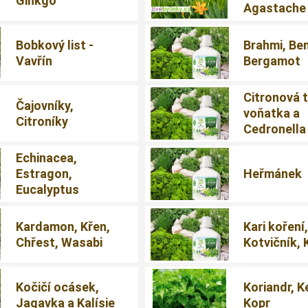
Ginkgo
Agastache
Bobkový list -
Brahmi, Be
Vavřín
Bergamot
Citronová t
Čajovníky,
voňatka a
Citroníky
Cedronella
Echinacea,
Estragon,
Heřmánek
Eucalyptus
Kardamon, Křen,
Kari koření
Chřest, Wasabi
Kotvičník, 
Kočičí ocásek,
Koriandr, K
Jagavka a Kalísie
Kopr