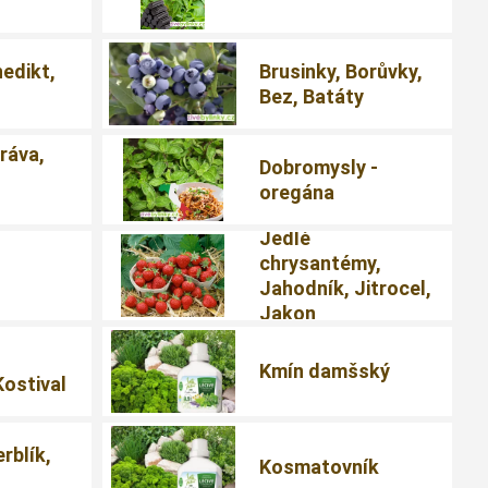
nedikt,
Brusinky, Borůvky,
Bez, Batáty
ráva,
Dobromysly -
oregána
Jedlé
chrysantémy,
Jahodník, Jitrocel,
Jakon
,
Kmín damšský
Kostival
erblík,
Kosmatovník