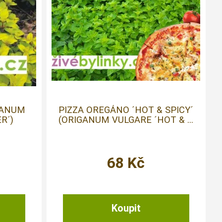
GANUM
PIZZA OREGÁNO ´HOT & SPICY´
R´)
(ORIGANUM VULGARE ´HOT & ...
68
Kč