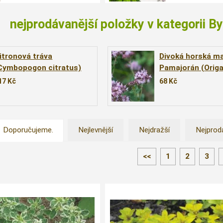
nejprodávanější položky v kategorii By
itronová tráva
Divoká horská ma
Cymbopogon citratus)
Pamajorán (Orig
vulgare ´Wilder M
17
Kč
68
Kč
Doporučujeme.
Nejlevnější
Nejdražší
Nejprod
<<
1
2
3