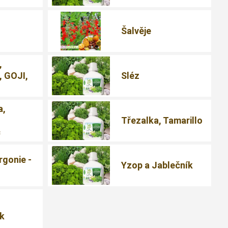
Šalvěje
,
, GOJI,
Sléz
a,
Třezalka, Tamarillo
c
rgonie -
Yzop a Jablečník
ík