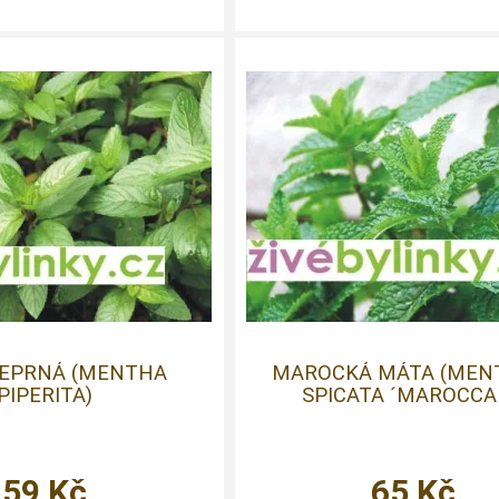
EPRNÁ (MENTHA
MAROCKÁ MÁTA (MEN
PIPERITA)
SPICATA ´MAROCCA
59
Kč
65
Kč