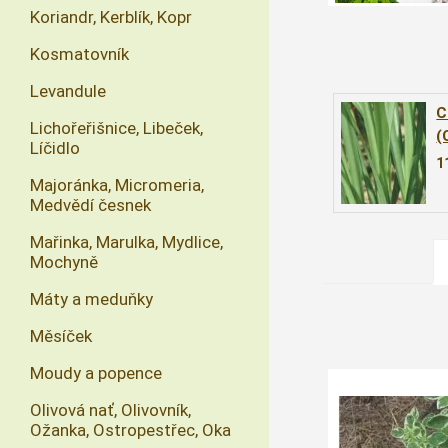
Koriandr, Kerblík, Kopr
Kosmatovník
Levandule
C
Lichořeřišnice, Libeček,
(
Líčidlo
1
Majoránka, Micromeria,
Medvědí česnek
Mařinka, Marulka, Mydlice,
Mochyně
Máty a meduňky
Měsíček
Moudy a popence
Olivová nať, Olivovník,
Ožanka, Ostropestřec, Oka