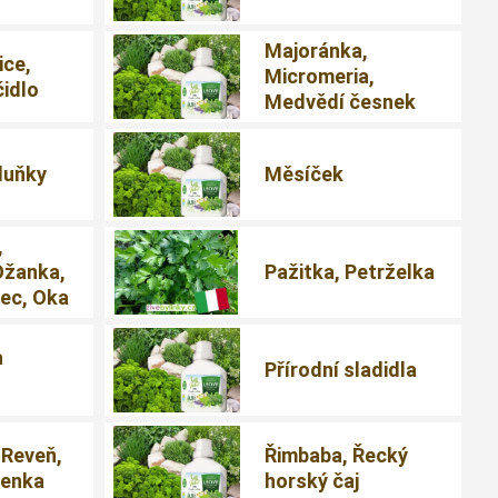
Majoránka,
ice,
Micromeria,
čidlo
Medvědí česnek
duňky
Měsíček
,
Ožanka,
Pažitka, Petrželka
ec, Oka
a
Přírodní sladidla
 Reveň,
Řimbaba, Řecký
čenka
horský čaj