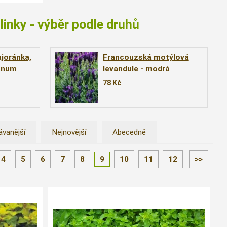
linky - výběr podle druhů
joránka,
Francouzská motýlová
anum
levandule - modrá
ajoran´)
(Lavandula stoechas ´Blue
78
Kč
Star´)
ávanější
Nejnovější
Abecedně
4
5
6
7
8
9
10
11
12
>>