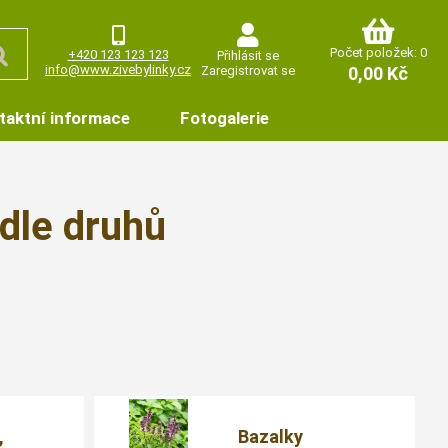
Počet položek: 0
+420 123 123 123
Přihlásit se
info@www.zivebylinky.cz
Zaregistrovat se
0,00 Kč
taktní informace
Fotogalerie
odle druhů
,
Bazalky