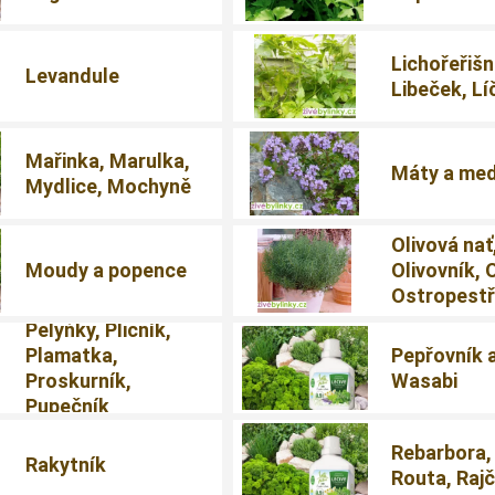
Lichořeřišn
Levandule
Libeček, Lí
Mařinka, Marulka,
Máty a me
Mydlice, Mochyně
Olivová nať
Moudy a popence
Olivovník, 
Ostropestř
Pelyňky, Plicník,
Plamatka,
Pepřovník 
Proskurník,
Wasabi
Pupečník
Rebarbora,
Rakytník
Routa, Raj