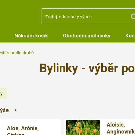
Nákupní košík
Obchodní podmínky
Kon
 výběr podle druhů
Bylinky - výběr p
výše
Aloisie,
Aloe, Arónie,
Angínovník