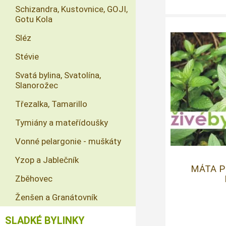
Schizandra, Kustovnice, GOJI,
Gotu Kola
Sléz
Stévie
Svatá bylina, Svatolína,
Slanorožec
Třezalka, Tamarillo
Tymiány a mateřídoušky
Vonné pelargonie - muškáty
Yzop a Jablečník
MÁTA P
Zběhovec
Ženšen a Granátovník
SLADKÉ BYLINKY