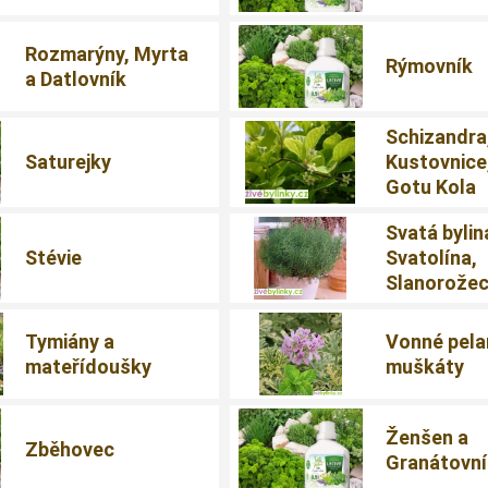
Rozmarýny, Myrta
Rýmovník
a Datlovník
Schizandra
Saturejky
Kustovnice
Gotu Kola
Svatá bylin
Stévie
Svatolína,
Slanorože
Tymiány a
Vonné pela
mateřídoušky
muškáty
Ženšen a
Zběhovec
Granátovn