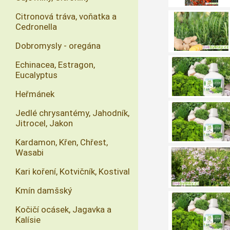
Citronová tráva, voňatka a
Cedronella
Dobromysly - oregána
Echinacea, Estragon,
Eucalyptus
Heřmánek
Jedlé chrysantémy, Jahodník,
Jitrocel, Jakon
Kardamon, Křen, Chřest,
Wasabi
Kari koření, Kotvičník, Kostival
Kmín damšský
Kočičí ocásek, Jagavka a
Kalísie