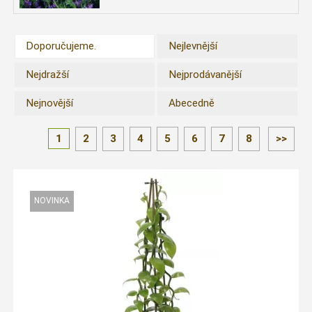
Doporučujeme.
Nejlevnější
Nejdražší
Nejprodávanější
Nejnovější
Abecedně
1
2
3
4
5
6
7
8
>>