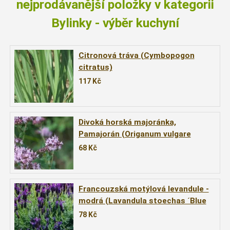
nejprodávanější položky v kategorii
Bylinky - výběr kuchyní
Citronová tráva (Cymbopogon
citratus)
117
Kč
Divoká horská majoránka,
Pamajorán (Origanum vulgare
´Wilder Majoran´)
68
Kč
Francouzská motýlová levandule -
modrá (Lavandula stoechas ´Blue
Star´)
78
Kč