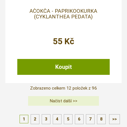
AČOKČA - PAPRIKOOKURKA
(CYKLANTHEA PEDATA)
55
Kč
Zobrazeno celkem
12
položek z
96
1
2
3
4
5
6
7
8
>>