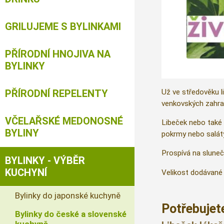
GRILUJEME S BYLINKAMI
PŘÍRODNÍ HNOJIVA NA
BYLINKY
Už ve středověku li
PŘÍRODNÍ REPELENTY
venkovských zahrad
VČELAŘSKÉ MEDONOSNÉ
Libeček nebo také 
BYLINY
pokrmy nebo saláty
Prospívá na slune
BYLINKY - VÝBĚR
KUCHYNÍ
Velikost dodávané 
Bylinky do japonské kuchyně
Potřebujete
Bylinky do české a slovenské