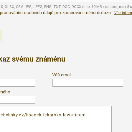
XLS, XLSX, CSV, JPG, JPEG, PNG, TXT, DOC, DOCX (max 10 MB / soubor, max 5 
pracováním osobních údajů pro zpracování mého dotazu
Více infor
dkaz svému známénu
Váš email
ámého