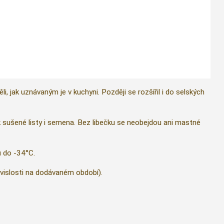
i, jak uznávaným je v kuchyni. Později se rozšířil i do selských
k sušené listy i semena. Bez libečku se neobejdou ani mastné
 do -34°C.
vislosti na dodávaném období).