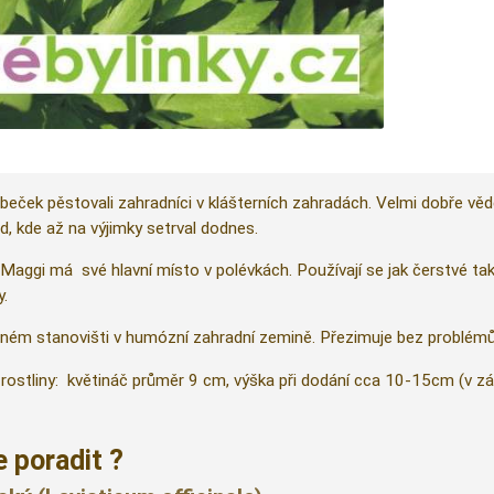
beček pěstovali zahradníci v klášterních zahradách. Velmi dobře věděl
, kde až na výjimky setrval dodnes.
Maggi má své hlavní místo v polévkách. Používají se jak čerstvé ta
.
čném stanovišti v humózní zahradní zemině. Přezimuje bez problémů
rostliny: květináč průměr 9 cm, výška při dodání cca 10-15cm (v zá
 poradit ?