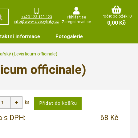
Počet položek: 0
+420 123 123 123
Přihlásit se
info@www.zivebylinky.cz
Zaregistrovat se
0,00 Kč
taktní informace
Fotogalerie
ařský (Levisticum officinale)
icum officinale)
ks
 s DPH:
68 Kč