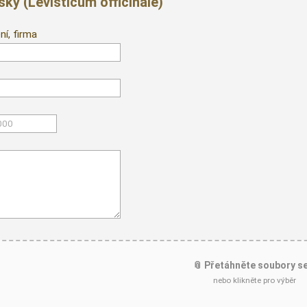
ský (Levisticum officinale)
ní, firma
📎 Přetáhněte soubory s
nebo klikněte pro výběr