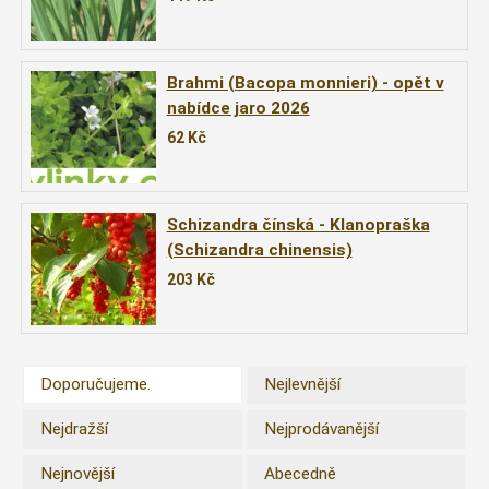
Brahmi (Bacopa monnieri) - opět v
nabídce jaro 2026
62
Kč
Schizandra čínská - Klanopraška
(Schizandra chinensis)
203
Kč
Doporučujeme.
Nejlevnější
Nejdražší
Nejprodávanější
Nejnovější
Abecedně