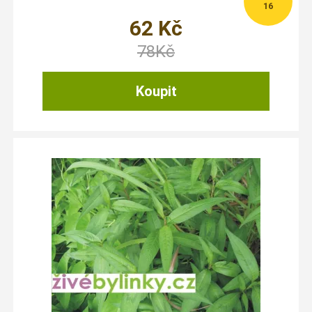
16
62
Kč
78
Kč