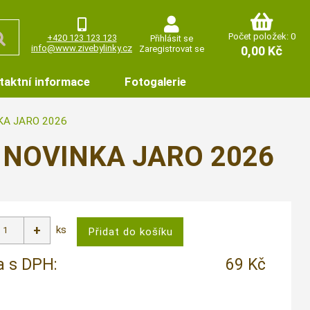
Počet položek: 0
+420 123 123 123
Přihlásit se
info@www.zivebylinky.cz
Zaregistrovat se
0,00 Kč
taktní informace
Fotogalerie
NKA JARO 2026
 - NOVINKA JARO 2026
ks
 s DPH:
69 Kč