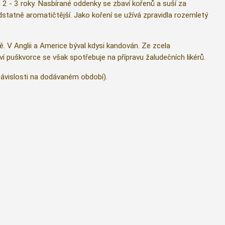
ch 2 - 3 roky. Nasbírané oddenky se zbaví kořenů a suší za
tatně aromatičtější. Jako koření se užívá zpravidla rozemletý
 V Anglii a Americe býval kdysi kandován. Ze zcela
í puškvorce se však spotřebuje na přípravu žaludečních likérů.
závislosti na dodávaném období).