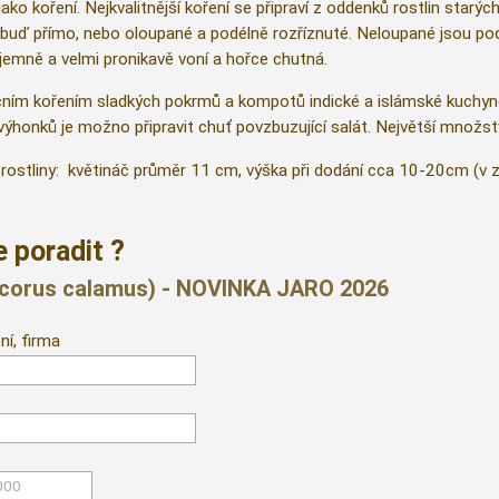
ako koření. Nejkvalitnější koření se připraví z oddenků rostlin starý
buď přímo, nebo oloupané a podélně rozříznuté. Neloupané jsou pods
íjemně a velmi pronikavě voní a hořce chutná.
čním kořením sladkých pokrmů a kompotů indické a islámské kuchyně.
výhonků je možno připravit chuť povzbuzující salát. Největší množstv
rostliny: květináč průměr 11 cm, výška při dodání cca 10-20cm (v 
 poradit ?
corus calamus) - NOVINKA JARO 2026
ní, firma