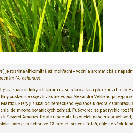
us
) je rostlina
vlhkomilná až mokřadní - vodní a aromatická s nápadný
becným (
A
.
calamus
).
yl již znám indickým lékařům už ve starověku a jako zboží ho do 
stliny puškvorce objevili vlastně vojáci Alexandra Velikého při výpra
tí Mattioli, který ji získal od německého vyslance u dvora v Cařihrad
zeslal do mnoha botanických zahrad. Puškvorec se pak rychle rozšíři
 části Severní Ameriky. Roste u pomalu tekoucích nebo stojatých vod,
lska, kam jej s sebou ve 13. století přinesli Tataři, dále se však tehd