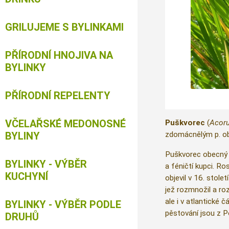
GRILUJEME S BYLINKAMI
PŘÍRODNÍ HNOJIVA NA
BYLINKY
PŘÍRODNÍ REPELENTY
VČELAŘSKÉ MEDONOSNÉ
Puškvorec
(
Acor
BYLINY
zdomácnělým p. o
Puškvorec obecný b
BYLINKY - VÝBĚR
a féničtí kupci. Ro
KUCHYNÍ
objevil v 16. stole
jež rozmnožil a ro
ale i v atlantické
BYLINKY - VÝBĚR PODLE
pěstování jsou z Po
DRUHŮ