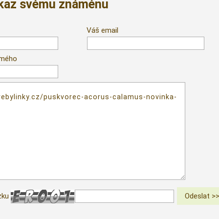
dkaz svému známénu
Váš email
ámého
zku