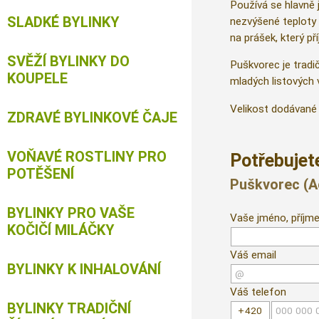
Používá se hlavně j
SLADKÉ BYLINKY
nezvýšené teploty 
na prášek, který př
SVĚŽÍ BYLINKY DO
Puškvorec je tradi
KOUPELE
mladých listových 
Velikost dodávané 
ZDRAVÉ BYLINKOVÉ ČAJE
VOŇAVÉ ROSTLINY PRO
Potřebujete
POTĚŠENÍ
Puškvorec (A
BYLINKY PRO VAŠE
Vaše jméno, příjme
KOČIČÍ MILÁČKY
Váš email
BYLINKY K INHALOVÁNÍ
Váš telefon
BYLINKY TRADIČNÍ