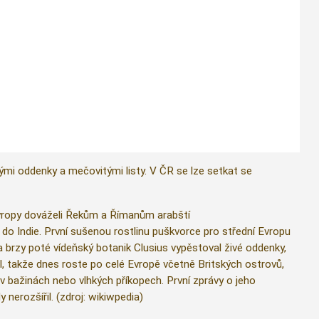
mi oddenky a mečovitými listy. V ČR se lze setkat se
Evropy dováželi Řekům a Římanům arabští
vě do Indie. První sušenou rostlinu puškvorce pro střední Evropu
u a brzy poté vídeňský botanik Clusius vypěstoval živé oddenky,
l, takže dnes roste po celé Evropě včetně Britských ostrovů,
 v bažinách nebo vlhkých příkopech. První zprávy o jeho
y nerozšířil. (zdroj: wikiwpedia)