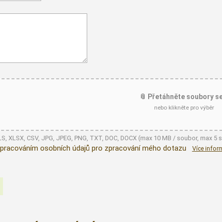
📎 Přetáhněte soubory s
nebo klikněte pro výběr
XLS, XLSX, CSV, JPG, JPEG, PNG, TXT, DOC, DOCX (max 10 MB / soubor, max 5 
pracováním osobních údajů pro zpracování mého dotazu
Více infor