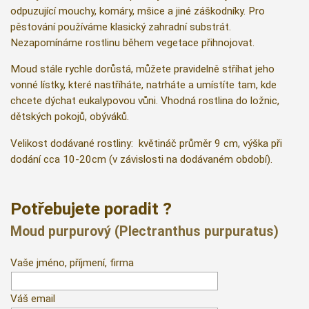
odpuzující mouchy, komáry, mšice a jiné záškodníky. Pro
pěstování používáme klasický zahradní substrát.
Nezapomínáme rostlinu během vegetace přihnojovat.
Moud stále rychle dorůstá, můžete pravidelně stříhat jeho
vonné lístky, které nastříháte, natrháte a umístíte tam, kde
chcete dýchat eukalypovou vůni. Vhodná rostlina do ložnic,
dětských pokojů, obýváků.
Velikost dodávané rostliny: květináč průměr 9 cm, výška při
dodání cca 10-20cm (v závislosti na dodávaném období).
Potřebujete poradit ?
Moud purpurový (Plectranthus purpuratus)
Vaše jméno, příjmení, firma
Váš email