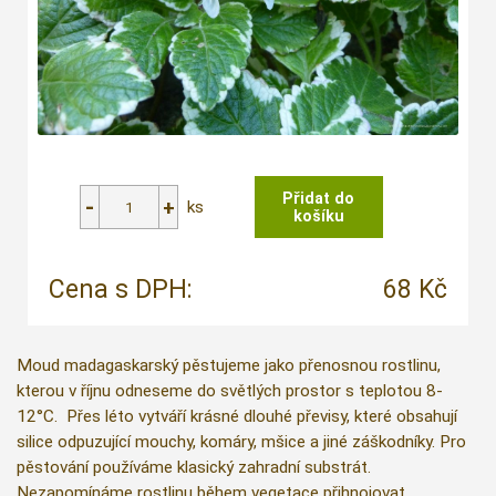
ks
Cena s DPH:
68 Kč
Moud madagaskarský pěstujeme jako přenosnou rostlinu,
kterou v říjnu odneseme do světlých prostor s teplotou 8-
12°C. Přes léto vytváří krásné dlouhé převisy, které obsahují
silice odpuzující mouchy, komáry, mšice a jiné záškodníky. Pro
pěstování používáme klasický zahradní substrát.
Nezapomínáme rostlinu během vegetace přihnojovat.