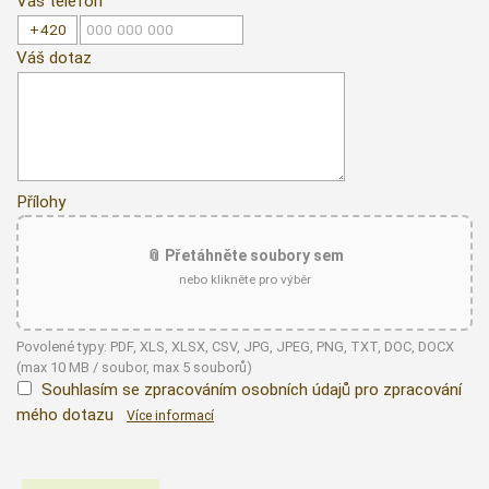
Váš telefon
Váš dotaz
Přílohy
📎 Přetáhněte soubory sem
nebo klikněte pro výběr
Povolené typy: PDF, XLS, XLSX, CSV, JPG, JPEG, PNG, TXT, DOC, DOCX
(max 10 MB / soubor, max 5 souborů)
Souhlasím se zpracováním osobních údajů pro zpracování
mého dotazu
Více informací