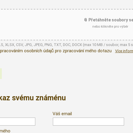
📎 Přetáhněte soubory s
nebo klikněte pro výběr
XLS, XLSX, CSV, JPG, JPEG, PNG, TXT, DOC, DOCX (max 10 MB / soubor, max 5 
pracováním osobních údajů pro zpracování mého dotazu
Více infor
dkaz svému známénu
Váš email
ámého