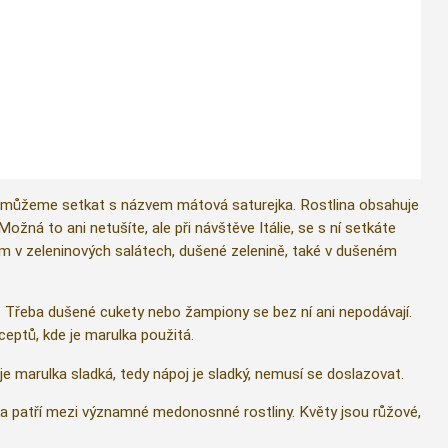
se můžeme setkat s názvem mátová saturejka. Rostlina obsahuje
Možná to ani netušíte, ale při návštěve Itálie, se s ní setkáte
vším v zeleninových salátech, dušené zelenině, také v dušeném
u. Třeba dušené cukety nebo žampiony se bez ní ani nepodávají.
eptů, kde je marulka použitá.
ě je marulka sladká, tedy nápoj je sladký, nemusí se doslazovat.
a patří mezi významné medonosnné rostliny. Květy jsou růžové,