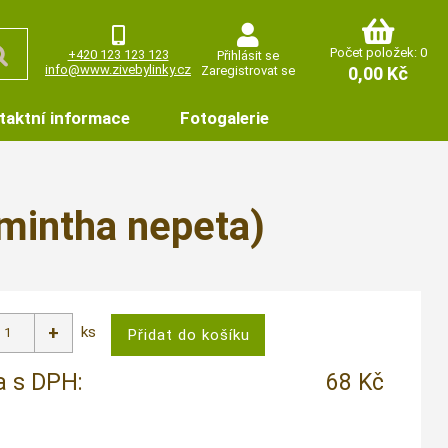
Počet položek: 0
+420 123 123 123
Přihlásit se
info@www.zivebylinky.cz
Zaregistrovat se
0,00 Kč
taktní informace
Fotogalerie
mintha nepeta)
ks
 s DPH:
68 Kč