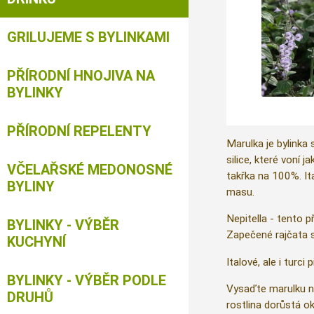
GRILUJEME S BYLINKAMI
PŘÍRODNÍ HNOJIVA NA
BYLINKY
PŘÍRODNÍ REPELENTY
Marulka je bylinka
silice, které voní 
VČELAŘSKÉ MEDONOSNÉ
takřka na 100%. Ita
BYLINY
masu.
Nepitella - tento 
BYLINKY - VÝBĚR
Zapečené rajčata s
KUCHYNÍ
Italové, ale i turc
BYLINKY - VÝBĚR PODLE
Vysaďte marulku na
DRUHŮ
rostlina dorůstá o