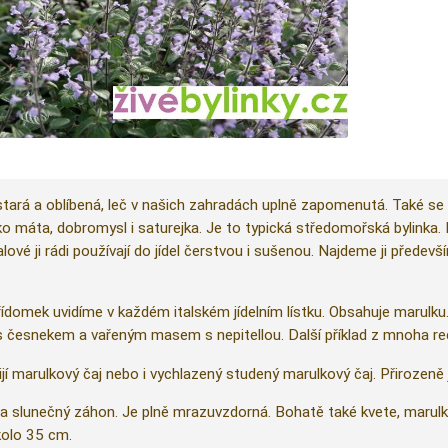
 stará a oblíbená, leč v našich zahradách uplně zapomenutá. Také 
jako máta, dobromysl i saturejka. Je to typická středomořská bylinka. 
lové ji rádi používají do jídel čerstvou i sušenou. Najdeme ji přede
přídomek uvidíme v každém italském jídelním lístku. Obsahuje marulk
 česnekem a vařeným masem s nepitellou. Další příklad z mnoha rec
i pijí marulkový čaj nebo i vychlazený studený marulkový čaj. Přirozen
 slunečný záhon. Je plně mrazuvzdorná. Bohatě také kvete, marulk
kolo 35 cm.