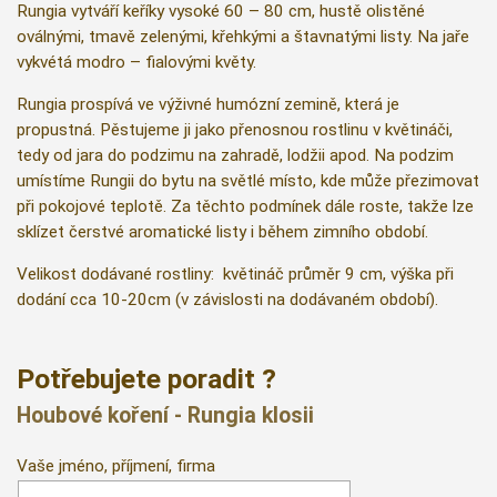
Rungia vytváří keříky vysoké 60 – 80 cm, hustě olistěné
oválnými, tmavě zelenými, křehkými a štavnatými listy. Na jaře
vykvétá modro – fialovými květy.
Rungia prospívá ve výživné humózní zemině, která je
propustná. Pěstujeme ji jako přenosnou rostlinu v květináči,
tedy od jara do podzimu na zahradě, lodžii apod. Na podzim
umístíme Rungii do bytu na světlé místo, kde může přezimovat
při pokojové teplotě. Za těchto podmínek dále roste, takže lze
sklízet čerstvé aromatické listy i během zimního období.
Velikost dodávané rostliny: květináč průměr 9 cm, výška při
dodání cca 10-20cm (v závislosti na dodávaném období).
Potřebujete poradit ?
Houbové koření - Rungia klosii
Vaše jméno, příjmení, firma