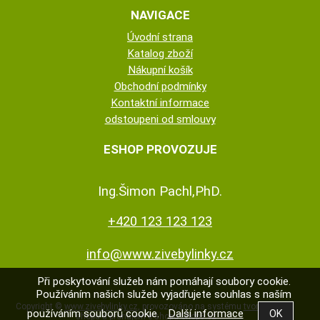
NAVIGACE
Úvodní strana
Katalog zboží
Nákupní košík
Obchodní podmínky
Kontaktní informace
odstoupeni od smlouvy
ESHOP PROVOZUJE
Ing.Šimon Pachl,PhD.
+420 123 123 123
info@www.zivebylinky.cz
Při poskytování služeb nám pomáhají soubory cookie.
Používáním našich služeb vyjadřujete souhlas s naším
Copyright ©
www.zivebylinky.cz
,
provozováno na systému
tvorba e-
používáním souborů cookie.
Další informace
shopu
a
pronájem e-shopu
Shop5.cz