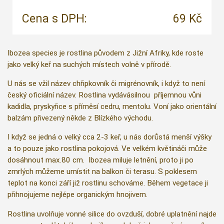
Cena s DPH:
69 Kč
Ibozea species je rostlina původem z Jižní Afriky, kde roste
jako velký keř na suchých místech volně v přírodě.
U nás se vžil název chřipkovník či migrénovník, i když to není
český oficiální název. Rostlina vydávásilnou příjemnou vůni
kadidla, pryskyřice s příměsí cedru, mentolu. Voní jako orientální
balzám přivezený někde z Blízkého východu.
I když se jedná o velký cca 2-3 keř, u nás dorůstá menší výšky
a to pouze jako rostlina pokojová. Ve velkém květináči může
dosáhnout max.80 cm. Ibozea miluje letnění, proto ji po
zmrlých můžeme umístit na balkon či terasu. S poklesem
teplot na konci září již rostlinu schováme. Během vegetace ji
přihnojujeme nejlépe organickým hnojivem.
Rostlina uvolňuje vonné silice do ovzduší, dobré uplatnění najde