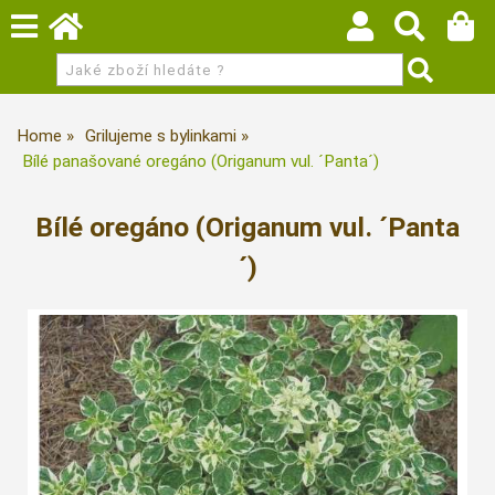
Home
Grilujeme s bylinkami
Bílé panašované oregáno (Origanum vul. ´Panta´)
Bílé oregáno (Origanum vul. ´Panta
´)