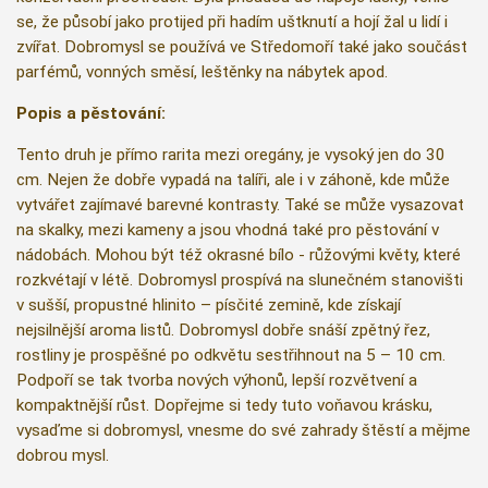
se, že působí jako protijed při hadím uštknutí a hojí žal u lidí i
zvířat. Dobromysl se používá ve Středomoří také jako součást
parfémů, vonných směsí, leštěnky na nábytek apod.
Popis a pěstování:
Tento druh je přímo rarita mezi oregány, je vysoký jen do 30
cm. Nejen že dobře vypadá na talíři, ale i v záhoně, kde může
vytvářet zajímavé barevné kontrasty. Také se může vysazovat
na skalky, mezi kameny a jsou vhodná také pro pěstování v
nádobách. Mohou být též okrasné bílo - růžovými květy, které
rozkvétají v létě. Dobromysl prospívá na slunečném stanovišti
v sušší, propustné hlinito – písčité zemině, kde získají
nejsilnější aroma listů. Dobromysl dobře snáší zpětný řez,
rostliny je prospěšné po odkvětu sestřihnout na 5 – 10 cm.
Podpoří se tak tvorba nových výhonů, lepší rozvětvení a
kompaktnější růst. Dopřejme si tedy tuto voňavou krásku,
vysaďme si dobromysl, vnesme do své zahrady štěstí a mějme
dobrou mysl.