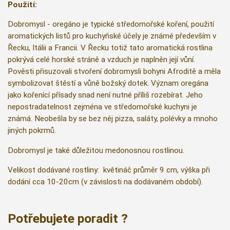
Použití:
Dobromysl - oregáno je typické středomořské koření, použití
aromatických listů pro kuchyňské účely je známé především v
Řecku, Itálii a Francii. V Řecku totiž tato aromatická rostlina
pokrývá celé horské stráně a vzduch je naplněn její vůní.
Pověsti přisuzovali stvoření dobromysli bohyni Afroditě a měla
symbolizovat štěstí a vůně božský dotek. Význam oregána
jako kořenící přísady snad není nutné příliš rozebírat. Jeho
nepostradatelnost zejména ve středomořské kuchyni je
známá. Neobešla by se bez něj pizza, saláty, polévky a mnoho
jiných pokrmů.
Dobromysl je také důležitou medonosnou rostlinou.
Velikost dodávané rostliny: květináč průměr 9 cm, výška při
dodání cca 10-20cm (v závislosti na dodávaném období).
Potřebujete poradit ?